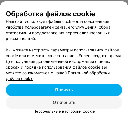
Обработка файлов cookie
О проекте
Новости проекта
Размещение рекламы
Наш сайт использует файлы cookie для обеспечения
Вакансии
Публичный договор
Способы оплаты
удобства пользователей сайта, его улучшения, сбора
статистики и предоставления персонализированных
Публичный договор по использованию сервиса
рекомендаций.
«Афиша»
Пользовательское соглашение
Вы можете настроить параметры использования файлов
cookie или изменить свое согласие в более позднее время.
Написать в поддержку
Для получения дополнительной информации о целях,
Связаться по вопросам сотрудничества
сроках и порядке использования файлов cookie вы
Написать руководителю relax.by
можете ознакомиться с нашей
Политикой обработки
файлов cookie
Персональные настройки cookie
Обработка персональных данных
Принять
Отклонить
© 2026 ООО «Артокс Лаб», УНП 191700409, регистрирующий орган -
Персональные настройки Cookie
Минский горисполком
| 220012, Республика Беларусь, г. Минск,
улица Толбухина, 2, пом. 16 | info@relax.by