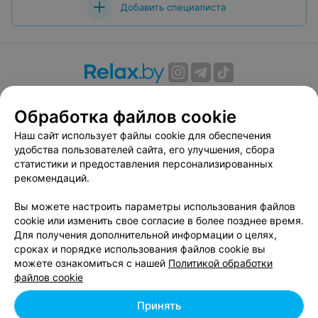
Добавить специалиста
О проекте
Новости проекта
Размещение рекламы
Обработка файлов cookie
Вакансии
Публичный договор
Способы оплаты
Публичный договор по использованию сервиса
Наш сайт использует файлы cookie для обеспечения
«Афиша»
удобства пользователей сайта, его улучшения, сбора
статистики и предоставления персонализированных
Пользовательское соглашение
рекомендаций.
Написать в поддержку
Вы можете настроить параметры использования файлов
Связаться по вопросам сотрудничества
cookie или изменить свое согласие в более позднее время.
Написать руководителю relax.by
Для получения дополнительной информации о целях,
Персональные настройки cookie
сроках и порядке использования файлов cookie вы
можете ознакомиться с нашей
Политикой обработки
Обработка персональных данных
файлов cookie
Принять