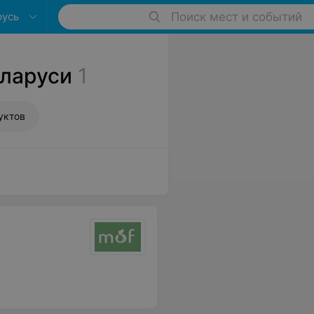
русь
Поиск мест и событий
еларуси
1
уктов