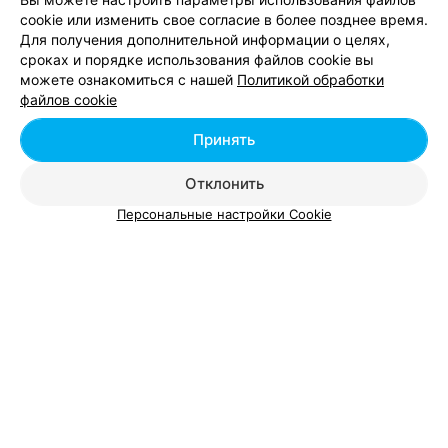
cookie или изменить свое согласие в более позднее время.
Для получения дополнительной информации о целях,
сроках и порядке использования файлов cookie вы
можете ознакомиться с нашей
Политикой обработки
Добавить компанию
файлов cookie
Добавить специалиста
Принять
Отклонить
Персональные настройки Cookie
О проекте
Новости проекта
Размещение рекламы
Вакансии
Публичный договор
Способы оплаты
Публичный договор по использованию сервиса
«Афиша»
Пользовательское соглашение
Написать в поддержку
Связаться по вопросам сотрудничества
Написать руководителю relax.by