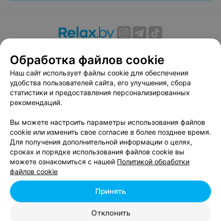
О проекте
Новости проекта
Размещение рекламы
Обработка файлов cookie
Вакансии
Публичный договор
Способы оплаты
Наш сайт использует файлы cookie для обеспечения
Публичный договор по использованию сервиса
удобства пользователей сайта, его улучшения, сбора
«Афиша»
статистики и предоставления персонализированных
Пользовательское соглашение
рекомендаций.
Написать в поддержку
Вы можете настроить параметры использования файлов
Связаться по вопросам сотрудничества
cookie или изменить свое согласие в более позднее время.
Написать руководителю relax.by
Для получения дополнительной информации о целях,
сроках и порядке использования файлов cookie вы
Персональные настройки cookie
можете ознакомиться с нашей
Политикой обработки
Обработка персональных данных
файлов cookie
Принять
© 2026 ООО «Артокс Лаб», УНП 191700409, регистрирующий орган -
Отклонить
Минский горисполком
| 220012, Республика Беларусь, г. Минск,