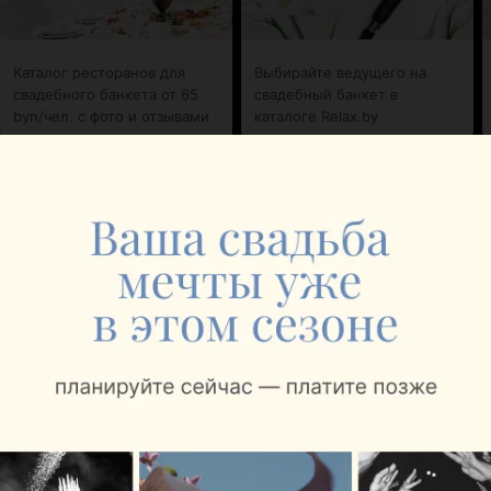
Каталог ресторанов для
Выбирайте ведущего на
свадебного банкета от 65
свадебный банкет в
byn/чел. с фото и отзывами
каталоге Relax.by
СВАДЕБНЫЙ САЛОН
Мила Я
Минск, ул. Бурдейного, 6
с 10:00
СВАДЕБНЫЙ САЛОН
Тереза
Минск, ул. Одинцова, 53
с 12:00
Вам будет интересно