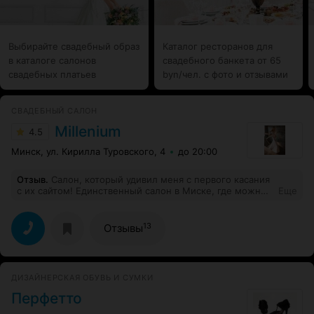
Выбирайте свадебный образ
Каталог ресторанов для
в каталоге салонов
свадебного банкета от 65
свадебных платьев
byn/чел. с фото и отзывами
СВАДЕБНЫЙ САЛОН
Millenium
4.5
Минск, ул. Кирилла Туровского, 4
до 20:00
Отзыв
.
Салон, который удивил меня с первого касания
с их сайтом! Единственный салон в Миске, где можно
Еще
ознакомиться с полночным каталогом платьев и
сориентироваться по ценам! Конечно же я туда
записалась первым делом и поехала на примерку! Все
13
Отзывы
очень понравилось. И платья и сервис. После этого
салона проехала еще по 3-4 салонам, но все же
вернулась обратно! Четкая работа, подогнали платье,
все рассказали как будет, затянули, приложили,
ДИЗАЙНЕРСКАЯ ОБУВЬ И СУМКИ
реальные профессионалы, которые разбираются в
своей работе на все 100%! Рекомендую данный салон
Перфетто
обязательно! Кстати да, помимо платьев, есть еще и