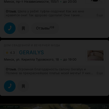
очень классные халатики и пеньюары!
Минск, пр-т Независимости, 155/1
до 20:00
Отзыв
.
Шила у ребят туфли-лодочки! Как же мне
нравятся они! Так здорово сделали! Они такие
Еще
красивые, что я боюсь в них по земле ходить:
аккуратненькие, миленькие, в общем такие, как
хотела. Сейчас ботиночки уже делают для меня. И
108
Отзывы
кроме всего прочего, таких больше ни у кого не будет!
Спасибо ребятам!
ДОМ СВАДЕБНОЙ И ВЕЧЕРНЕЙ МОДЫ
GERAILYS
4.3
Минск, ул. Кирилла Туровского, 18
до 19:00
Отзыв
.
Огромная благодарность салону Gerailys и
Полине за прекраснейшее платье моей мечты! У них
Еще
хороший выбор красивейших платьев, приятные
модели со вкусом, которые достойно выглядят вблизи,
из хороших материалов. Мне было необходимо
подготовить платье за очень короткий срок, салон с
этим отлично справился, за что я очень благодарна. Я
была до этого в одном из самых известных салонов
Минска, но Gerailys оказался лучше по многим
пунктам: и по выбору платьев, и по качеству, и по
срокам и ценам. Этот салон - моя удачная находка.