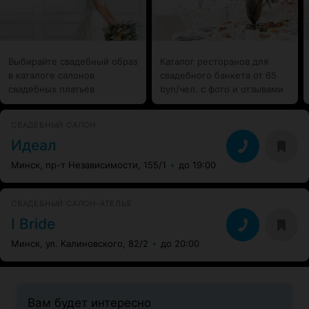
вуалетку, букет-дублёр, бокалы и многое другое на
приятных для вас условиях. Это прекрасно экономит
время, особенно учитывая как оно ценно на этапе
подготовке к свадьбе. Огромное спасибо владелице
салона за душевое отношение, профессионализм и
Выбирайте свадебный образ
Каталог ресторанов для
доброжелательность!
в каталоге салонов
свадебного банкета от 65
свадебных платьев
byn/чел. с фото и отзывами
СВАДЕБНЫЙ САЛОН
Идеал
Минск, пр-т Независимости, 155/1
до 19:00
СВАДЕБНЫЙ САЛОН-АТЕЛЬЕ
I Bride
Минск, ул. Калиновского, 82/2
до 20:00
Вам будет интересно