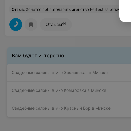
Отзыв
.
Хочется поблагодарить агенство Perfect за отлично проведённую свадьбу 03.06.2017! В частности Полину! Это большой профессионал своего дела и человек,с которым мне было приятно и комфортно общаться на протяжении долгой подготовки к нашему мероприятию! Также хочется поблагодарить самых лучших ведущих Глеба Давыдова и Павла Костевича! Все было очень весело,душевно и со вкусом! Во время самого мероприятия можно было полностью наслаждат
44
Отзывы
Вам будет интересно
Свадебные салоны в м-р Заславская в Минске
Свадебные салоны в м-р Комаровка в Минске
Свадебные салоны в м-р Красный Бор в Минске