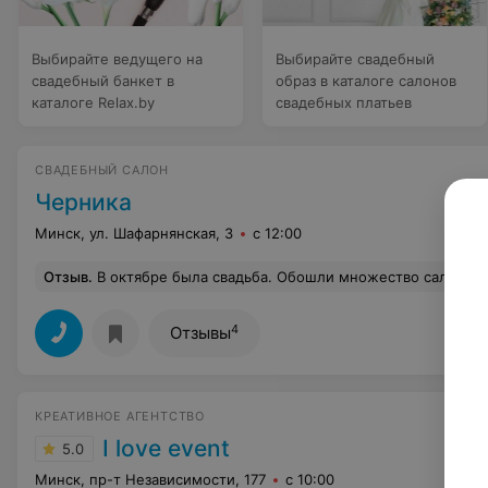
Выбирайте ведущего на
Выбирайте свадебный
свадебный банкет в
образ в каталоге салонов
каталоге Relax.by
свадебных платьев
СВАДЕБНЫЙ САЛОН
Черника
Минск, ул. Шафарнянская, 3
с 12:00
Отзыв
.
В октябре была свадьба. Обошли множество салонов, но самые интересные и лучшие модели однозначно в "Чернике". Очень приятная атмосфера, несколько раз была на примерке, ни разу ни в чем не отказали, отлично посадили-подшили платье по фигуре. Очень довольна. Совсем не хотелось расставаться со своим уже полюбившимся и родным платьем после свадьбы. и цены довольно приятны. Кстат
4
Отзывы
КРЕАТИВНОЕ АГЕНТСТВО
I love event
5.0
Минск, пр-т Независимости, 177
с 10:00