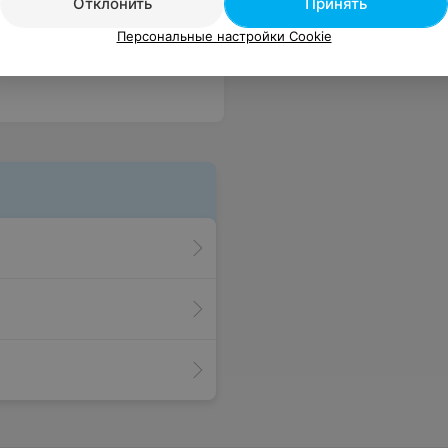
Отклонить
Принять
ься своим днём, не думая обо всех организационных вопросах, так как о них думали Полина и Диана. Все получилось выше всех наших ожиданий! За это спасибо Полине и агенству Perfect!!!!!!
Еще
Персональные настройки Cookie