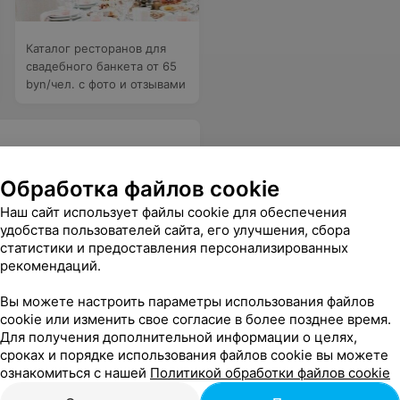
Каталог ресторанов для
свадебного банкета от 65
byn/чел. с фото и отзывами
Обработка файлов cookie
Наш сайт использует файлы cookie для обеспечения
и, что не мало важно - отличные ткани. Мое платье было из коллекции Евы Бендиго, а ткань, из которой пошито платье видела в другом очень дорогом салоне Минска.
Еще
удобства пользователей сайта, его улучшения, сбора
статистики и предоставления персонализированных
рекомендаций.
Вы можете настроить параметры использования файлов
cookie или изменить свое согласие в более позднее время.
Для получения дополнительной информации о целях,
сроках и порядке использования файлов cookie вы можете
ознакомиться с нашей
Политикой обработки файлов cookie