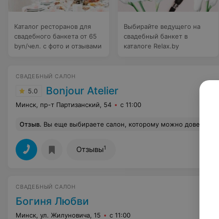
Каталог ресторанов для
Выбирайте ведущего на
свадебного банкета от 65
свадебный банкет в
byn/чел. с фото и отзывами
каталоге Relax.by
СВАДЕБНЫЙ САЛОН
Bonjour Atelier
5.0
Минск, пр-т Партизанский, 54
с 11:00
Отзыв
.
Вы еще выбираете салон, которому можно доверить платье мечты?!?!Тогда Вам в салон «бонжур»!Это действительно то место, где живут платья с душой! В платьях огромное количество ручного труда, они просто завораживают своей красотой, выбор действительно на любой вкус и цвет, прекрасный персонал- девочки приветливы, в
1
Отзывы
СВАДЕБНЫЙ САЛОН
Богиня Любви
Минск, ул. Жилуновича, 15
с 11:00