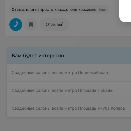
Отзыв
.
платья просто класс,очень красивые
Еще
1
Отзывы
Вам будет интересно
Свадебные салоны возле метро Первомайская
Свадебные салоны возле метро Площадь Победы
Свадебные салоны возле метро Площадь Якуба Коласа