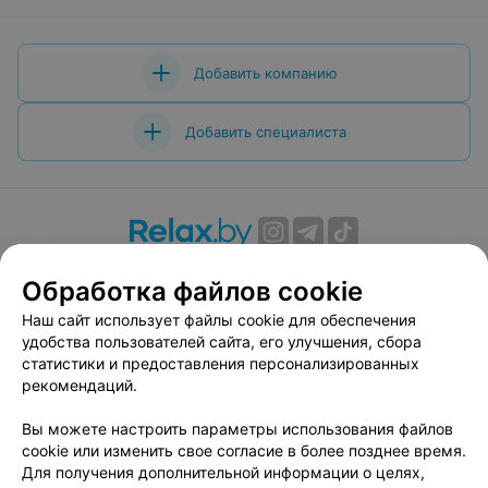
Добавить компанию
Добавить специалиста
О проекте
Новости проекта
Размещение рекламы
Обработка файлов cookie
Вакансии
Публичный договор
Способы оплаты
Наш сайт использует файлы cookie для обеспечения
Публичный договор по использованию сервиса
удобства пользователей сайта, его улучшения, сбора
«Афиша»
статистики и предоставления персонализированных
Пользовательское соглашение
рекомендаций.
Написать в поддержку
Вы можете настроить параметры использования файлов
Связаться по вопросам сотрудничества
cookie или изменить свое согласие в более позднее время.
Написать руководителю relax.by
Для получения дополнительной информации о целях,