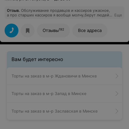
Отзыв
.
Обслуживание продавцов и кассиров ужасное,
а про старших кассиров я вообще молчу,берут людей с
Еще
улицы.Если хотите ещё жить,то готовую продукцию не
советую покупать.Магазин ужассссный!
192
Отзывы
Все адреса
Вам будет интересно
Торты на заказ в м-р Ждановичи в Минске
Торты на заказ в м-р Запад в Минске
Торты на заказ в м-р Заславская в Минске