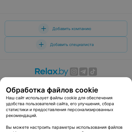
Добавить компанию
Добавить специалиста
О проекте
Новости проекта
Размещение рекламы
Обработка файлов cookie
Вакансии
Публичный договор
Способы оплаты
Публичный договор по использованию сервиса
Наш сайт использует файлы cookie для обеспечения
«Афиша»
удобства пользователей сайта, его улучшения, сбора
статистики и предоставления персонализированных
Пользовательское соглашение
рекомендаций.
Написать в поддержку
Вы можете настроить параметры использования файлов
Связаться по вопросам сотрудничества