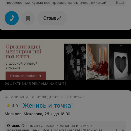
веселье, конкурсы всё прошло на отлично, никакой
Еще
пошлости и гадских шуточек. К сожалению на второй
день заболел, но тем не менее провёл его супер!
Желаю отличного здоровья и не сходить с дистанции!!
1
Отзывы
ЭФФЕКТИВНАЯ РЕКЛАМА НА САЙТЕ
ОРГАНИЗАЦИЯ И ПРОВЕДЕНИЕ ПРАЗДНИКОВ
Женись и точка!
4.0
Могилев, Макарова, 2б
до 18:00
Отзыв
.
Очень актуальная компания и самые
адекватные цены! Всё в одном месте! Спасибо за
Еще