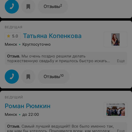
2
Отзывы
ВЕДУЩАЯ
Татьяна Копенкова
5.0
Минск
Круглосуточно
Отзыв
.
Мы очень поздно решили делать
торжественную свадьбу и пришлось быстро искать
Еще
ведущих. Мы были очень рады, что Татьяна и
Александр были свободны в выбранный нами день.
Очень порадовала демократичная цена. У нас
10
Отзывы
большинство гостей были родственники и ведущая
точно прочувствовала настроение гостей. Мы и гости
были очень довольны. Рекомендуем!
ВЕДУЩИЙ
Роман Рюмкин
Минск
до 22:00
Отзыв
.
Самый лучший ведущий!! Все было именно так,
как нам бы хотелось. Понравился всем, как молодежи,
Еще