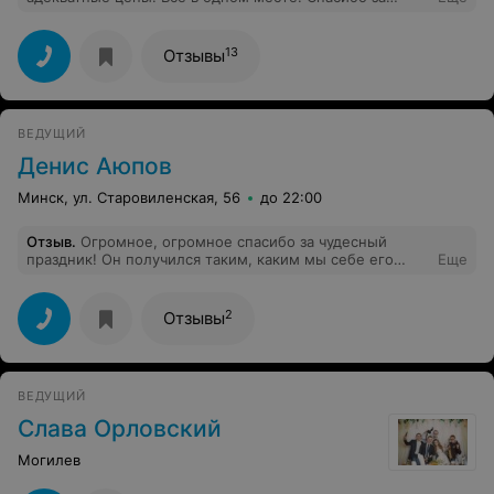
свадьбу!
13
Отзывы
ВЕДУЩИЙ
Денис Аюпов
Минск, ул. Старовиленская, 56
до 22:00
Отзыв
.
Огромное, огромное спасибо за чудесный
праздник! Он получился таким, каким мы себе его
Еще
представляли - веселым, трогательным, с
потрясающими веселыми конкурсами, танцами. Это
мегапозитивный человек, у которого не было
2
Отзывы
стандартных заготовленных фраз а лишь искрометные
живые речи, шутки. Все гости без исключения были
под впечатлением от праздника.
ВЕДУЩИЙ
Слава Орловский
Могилев