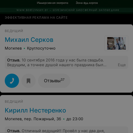
ЭФФЕКТИВНАЯ РЕКЛАМА НА САЙТЕ
ВЕДУЩИЙ
Михаил Серков
Могилев
Круглосуточно
Отзыв
.
10 сентября 2016 года у нас была свадьба.
Ведущим, а точнее душой нашего праздника был
Еще
Миша. Я ни на минуточку не жалею об этом. Самый
позитивный, интеллигентный, а главное не похожий ни
на одного ведущего, которого я видела! Он ловит
37
Отзывы
каждый момент свадьбы, чувствует публику как никто
и делает настроение всем гостям без исключения. Так
что, если вы выбираете ведущего на свадьбу -
однозначно Михаил Серков! Миша, огромное тебе
ВЕДУЩИЙ
спасибо, целуем и крепко обнимаем!!!!!!!!!! Ееея)))
Кирилл Нестеренко
Могилев, пер. Пожарный, 3б
до 23:00
Отзыв
.
Отличный ведущий!! Провёл у нас два дня,