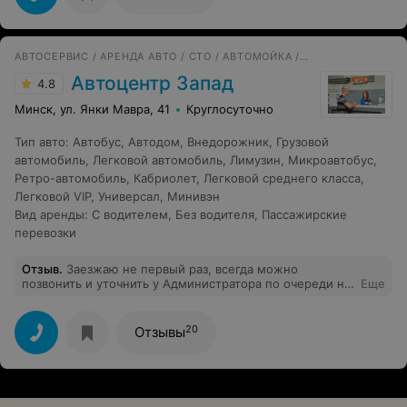
АВТОСЕРВИС / АРЕНДА АВТО / СТО / АВТОМОЙКА / 3D РАЗВАЛ СХОЖДЕНИЯ
Автоцентр Запад
4.8
Минск, ул. Янки Мавра, 41
Круглосуточно
Тип авто
:
Автобус
,
Автодом
,
Внедорожник
,
Грузовой
автомобиль
,
Легковой автомобиль
,
Лимузин
,
Микроавтобус
,
Ретро-автомобиль
,
Кабриолет
,
Легковой среднего класса
,
Легковой VIP
,
Универсал
,
Минивэн
Вид аренды
:
С водителем
,
Без водителя
,
Пассажирские
перевозки
Отзыв
.
Заезжаю не первый раз, всегда можно
позвонить и уточнить у Администратора по очереди на
Еще
мойку. Большой плюс, появилась онлайн запись. Кофе
и приятное общение гарантированно. Обслуживание
на высоте
20
Отзывы