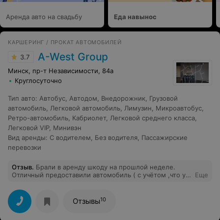
Аренда авто на свадьбу
Еда навынос
КАРШЕРИНГ / ПРОКАТ АВТОМОБИЛЕЙ
A-West Group
3.7
Минск, пр-т Независимости, 84а
Круглосуточно
Тип авто
:
Автобус
,
Автодом
,
Внедорожник
,
Грузовой
автомобиль
,
Легковой автомобиль
,
Лимузин
,
Микроавтобус
,
Ретро-автомобиль
,
Кабриолет
,
Легковой среднего класса
,
Легковой VIP
,
Минивэн
Вид аренды
:
С водителем
,
Без водителя
,
Пассажирские
перевозки
Отзыв
.
Брали в аренду шкоду на прошлой неделе.
Отличный предоставили автомобиль ( с учётом ,что у
Еще
нас была дальняя поездка ). Оперативно доставили в
нужное нам место . Спасибо за проделанную работу
10
Отзывы