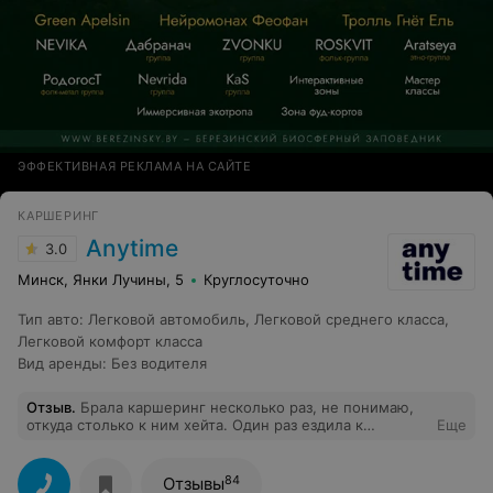
ЭФФЕКТИВНАЯ РЕКЛАМА НА САЙТЕ
КАРШЕРИНГ
Anytime
3.0
Минск, Янки Лучины, 5
Круглосуточно
Тип авто
:
Легковой автомобиль
,
Легковой среднего класса
,
Легковой комфорт класса
Вид аренды
:
Без водителя
Отзыв
.
Брала каршеринг несколько раз, не понимаю,
откуда столько к ним хейта. Один раз ездила к
Еще
родственникам, 80 км от Минска. Все понятно, по цене
суточный тариф очень приятно порадовал.
84
Отзывы