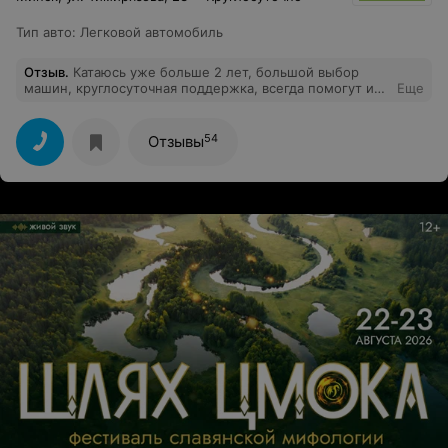
Тип авто
:
Легковой автомобиль
Отзыв
.
Катаюсь уже больше 2 лет, большой выбор
машин, круглосуточная поддержка, всегда помогут и
Еще
подскажут, ещё ни разу не слышал плохого отзыва о
хеллоу, всем советую.
54
Отзывы