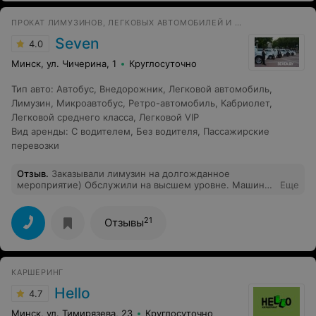
ПРОКАТ ЛИМУЗИНОВ, ЛЕГКОВЫХ АВТОМОБИЛЕЙ И МИКРОАВТОБУСОВ С ВОДИТЕЛЕМ
Seven
4.0
Минск, ул. Чичерина, 1
Круглосуточно
Тип авто
:
Автобус
,
Внедорожник
,
Легковой автомобиль
,
Лимузин
,
Микроавтобус
,
Ретро-автомобиль
,
Кабриолет
,
Легковой среднего класса
,
Легковой VIP
Вид аренды
:
С водителем
,
Без водителя
,
Пассажирские
перевозки
Отзыв
.
Заказывали лимузин на долгожданное
мероприятие) Обслужили на высшем уровне. Машина
Еще
приехала за пол часа до заказанного времени.
Водитель вежливый, посоветовал куда съездить.
Порадовали ребята.Спасибо Вам!!!
21
Отзывы
КАРШЕРИНГ
Hello
4.7
Минск, ул. Тимирязева, 23
Круглосуточно