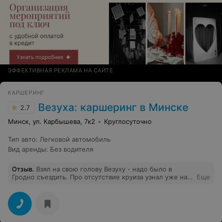
ЭФФЕКТИВНАЯ РЕКЛАМА НА САЙТЕ
КАРШЕРИНГ
Везуха: каршеринг в Минске
2.7
Минск, ул. Карбышева, 7к2
Круглосуточно
Тип авто
:
Легковой автомобиль
Вид аренды
:
Без водителя
Отзыв
.
Взял на свою голову Везуху - надо было в
Гродно съездить. Про отсутствие круиза узнал уже на
Еще
МКАД и списания 50 руб. за абонемент. Самое
смешное, что у меня своя машина без него и я взял
шеринг только из-за предполагаемого круиза.
Позвонив в подержу - выяснил, что нет ни одной
машины с этой опцией. Зачем, спрашивается, тогда