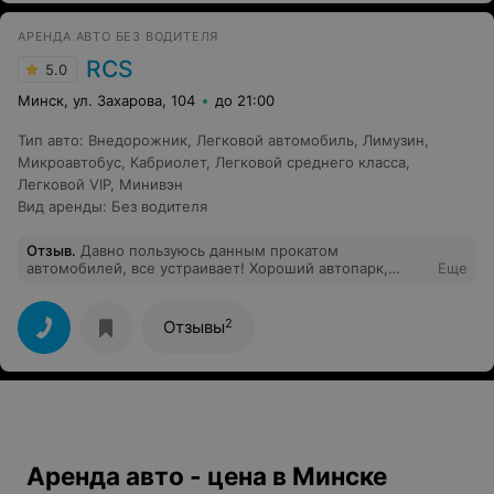
вообще придумывать тарифы подразумевающие выезд
за МКАД? Туда очень спешил - пер без остановки и на
АРЕНДА АВТО БЕЗ ВОДИТЕЛЯ
грани превышения скорости, о чем постоянно смс
напоминало, но на обратную дорогу в лесу выломал
RCS
5.0
прут и сделал из него «круиз».
Минск, ул. Захарова, 104
до 21:00
Тип авто
:
Внедорожник
,
Легковой автомобиль
,
Лимузин
,
Микроавтобус
,
Кабриолет
,
Легковой среднего класса
,
Легковой VIP
,
Минивэн
Вид аренды
:
Без водителя
Отзыв
.
Давно пользуюсь данным прокатом
автомобилей, все устраивает! Хороший автопарк,
Еще
появляются новые автомобили, всегда есть выбор, все
авто ухожены, чистые, никогда не было проблем с их
исправностью, все работает как часы! Отличный
2
Отзывы
менеджер, все покажет, расскажет. И очень хорошие
цены, а если часто берете авто, то можно смело
общаться по скидкам, и цена становится еще
приятнее)
Аренда авто - цена в Минске