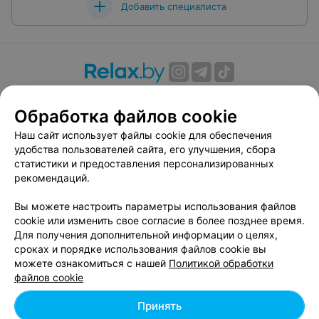
Добавить специалиста
О проекте
Новости проекта
Размещение рекламы
Обработка файлов cookie
Вакансии
Публичный договор
Способы оплаты
Публичный договор по использованию сервиса
Наш сайт использует файлы cookie для обеспечения
«Афиша»
удобства пользователей сайта, его улучшения, сбора
статистики и предоставления персонализированных
Пользовательское соглашение
рекомендаций.
Написать в поддержку
Вы можете настроить параметры использования файлов
Связаться по вопросам сотрудничества
cookie или изменить свое согласие в более позднее время.
Написать руководителю relax.by
Для получения дополнительной информации о целях,
Персональные настройки cookie
сроках и порядке использования файлов cookie вы
можете ознакомиться с нашей
Политикой обработки
Обработка персональных данных
файлов cookie
Принять