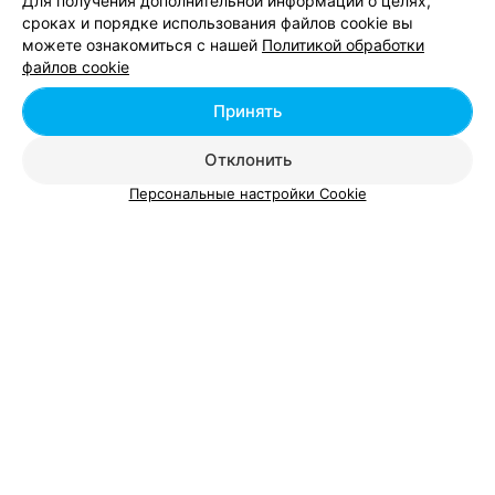
Для получения дополнительной информации о целях,
АмелияПринт
сроках и порядке использования файлов cookie вы
Могилев, ул. Яцыно, 5
до 17:00
можете ознакомиться с нашей
Политикой обработки
файлов cookie
Принять
Отклонить
Персональные настройки Cookie