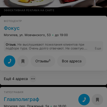
ЭФФЕКТИВНАЯ РЕКЛАМА НА САЙТЕ
ФОТОЦЕНТР
Фокус
Могилев, ул. Мовчанского, 53
до 19:00
Отзыв
.
Не выслушивают пожелания клиентов при
подборе тура. Очень долго отвечают. Не советую.
Еще
Такое ощущение что зарабатывать не хотят.
3
Отзывы
Все адреса
Ещё 4 адреса
ТИПОГРАФИЯ
Главполиграф
Могилев, пер. Пожарный, 5а
до 18:00