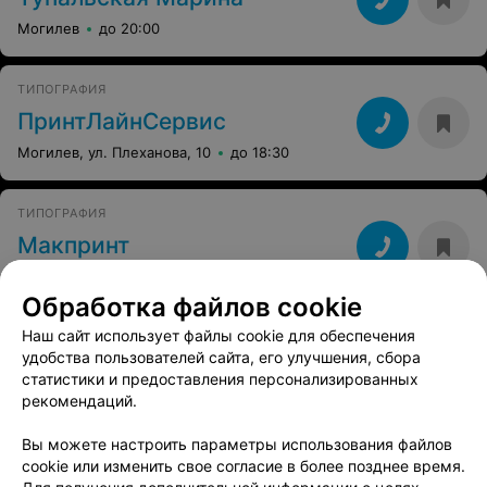
Могилев
до 20:00
ТИПОГРАФИЯ
ПринтЛайнСервис
Могилев, ул. Плеханова, 10
до 18:30
ТИПОГРАФИЯ
Макпринт
Могилев, пр-т Мира, 43
до 18:00
Обработка файлов cookie
Наш сайт использует файлы cookie для обеспечения
ФОТОУСЛУГИ
удобства пользователей сайта, его улучшения, сбора
Print-house (Принт-хаус)
статистики и предоставления персонализированных
Могилев, ул. Сурганова, 3
до 20:00
рекомендаций.
Вы можете настроить параметры использования файлов
ИЗДАТЕЛЬСТВО
cookie или изменить свое согласие в более позднее время.