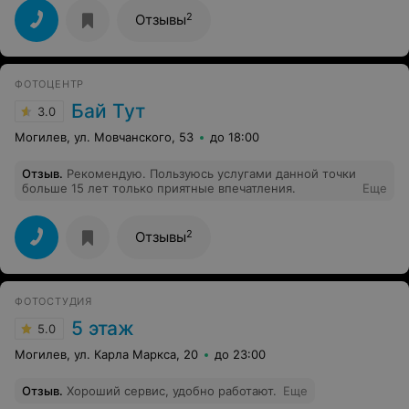
очень быстрая, хорошая, вежливые сотрудники и
низкие цены. Никаких минусов нет, одни только
2
Отзывы
плюсы.
ФОТОЦЕНТР
Бай Тут
3.0
Могилев, ул. Мовчанского, 53
до 18:00
Отзыв
.
Рекомендую. Пользуюсь услугами данной точки
больше 15 лет только приятные впечатления.
Еще
2
Отзывы
ФОТОСТУДИЯ
5 этаж
5.0
Могилев, ул. Карла Маркса, 20
до 23:00
Отзыв
.
Хороший сервис, удобно работают.
Еще