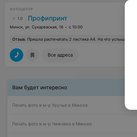
ФОТОЦЕНТР
Профипринт
1.0
Минск, ул. Сухаревская, 16
с 10:00
Отзыв
.
Пришла распечатать 2 листика А4. На что услышала ответ: вообще-то мы сейчас заняты, минут 10 ждите Прием вдвоём там сидят! Я понимаю, 
Все адреса
Вам будет интересно
Печать фото в м-р Уручье в Минске
Печать фото в м-р Чижовка в Минске