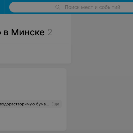
Поиск мест и событий
о в Минске
2
умаге должен быть идентичным, мне ответили: "Девушка, что Вы тут цирк мне устраиваете?" Разве можно так относиться к клиентам? Даже не столько жалко потраченных впустую денег на водорастворимую бумагу, сколько обидно, что меня так при людях обсмеяли.
Еще