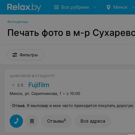
Все рубрики
Минск
Фотоцентры
Печать фото в м-р Сухарев
Фильтры
ЦИФРОВОЙ ФОТОЦЕНТР
Fujifilm
2.0
Минск, ул. Скрипникова, 1
с 10:00
Отзыв
.
Я мыловар и мне часто приходится покупать дорогую водорастворимую бумагу для мыла, всегда обращалась в фотоцентр по ул. Скрипникова 1 для нанесения на ней рисунка, всегда все было отлично. Мало того, что очень долго сегодня не могли разобраться с печатью, так и когда распечатали, то рисунок оказался черно-белым, хотя должен был быть цветной...мне всегда распечатывали в цвете, и сегодня на мой вопрос "а почему черно-белый?" надо мной посмеялись и спросили в ответ "а вы меня просили распечатать в цвете?" На мое замечание, что это же логично, если рисунок цветной, значит и на б
8
Отзывы
Все адреса