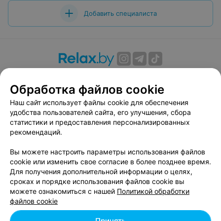
Добавить специалиста
О проекте
Новости проекта
Размещение рекламы
Обработка файлов cookie
Вакансии
Публичный договор
Способы оплаты
Публичный договор по использованию сервиса
Наш сайт использует файлы cookie для обеспечения
«Афиша»
удобства пользователей сайта, его улучшения, сбора
статистики и предоставления персонализированных
Пользовательское соглашение
рекомендаций.
Написать в поддержку
Вы можете настроить параметры использования файлов
Связаться по вопросам сотрудничества
cookie или изменить свое согласие в более позднее время.
Написать руководителю relax.by
Для получения дополнительной информации о целях,
Персональные настройки cookie
сроках и порядке использования файлов cookie вы
можете ознакомиться с нашей
Политикой обработки
Обработка персональных данных
файлов cookie
Принять