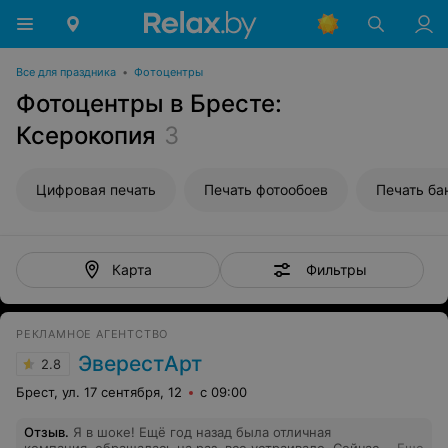
Все для праздника
•
Фотоцентры
Фотоцентры в Бресте:
Ксерокопия
3
Цифровая печать
Печать фотообоев
Печать ба
Фильтры
Карта
РЕКЛАМНОЕ АГЕНТСТВО
ЭверестАрт
2.8
Брест, ул. 17 сентября, 12
с 09:00
Отзыв
.
Я в шоке! Ещё год назад была отличная