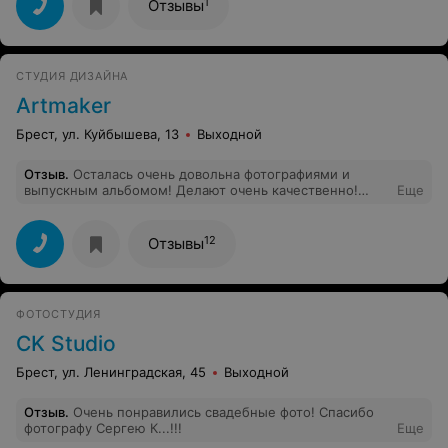
1
Отзывы
СТУДИЯ ДИЗАЙНА
Artmaker
Брест, ул. Куйбышева, 13
Выходной
Отзыв
.
Осталась очень довольна фотографиями и
выпускным альбомом! Делают очень качественно!
Еще
Присоединяюсь к комментариям ниже! Не могла не
выразить свою благодарность Вам за работу!
Творческих успехов и процветания!
12
Отзывы
ФОТОСТУДИЯ
CK Studio
Брест, ул. Ленинградская, 45
Выходной
Отзыв
.
Очень понравились свадебные фото! Спасибо
фотографу Сергею К...!!!
Еще