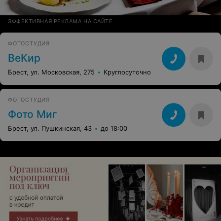
ЭФФЕКТИВНАЯ РЕКЛАМА НА САЙТЕ
ФОТОСТУДИЯ
ВеКир
Брест, ул. Московская, 275
Круглосуточно
ФОТОСТУДИЯ
Фото Миг
Брест, ул. Пушкинская, 43
до 18:00