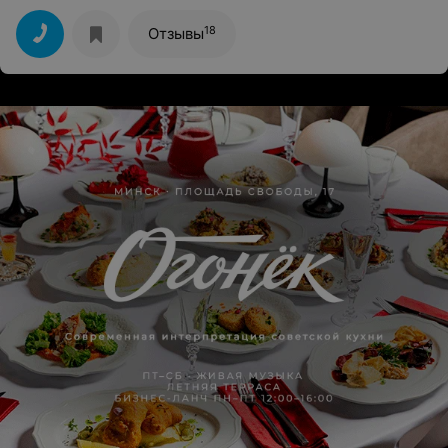
18
Отзывы