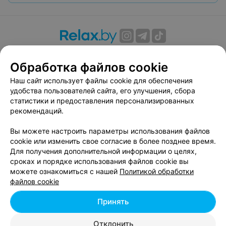
О проекте
Новости проекта
Размещение рекламы
Обработка файлов cookie
Вакансии
Публичный договор
Способы оплаты
Публичный договор по использованию сервиса
Наш сайт использует файлы cookie для обеспечения
«Афиша»
удобства пользователей сайта, его улучшения, сбора
статистики и предоставления персонализированных
Пользовательское соглашение
рекомендаций.
Написать в поддержку
Вы можете настроить параметры использования файлов
Связаться по вопросам сотрудничества
cookie или изменить свое согласие в более позднее время.
Написать руководителю relax.by
Для получения дополнительной информации о целях,
Персональные настройки cookie
сроках и порядке использования файлов cookie вы
можете ознакомиться с нашей
Политикой обработки
Обработка персональных данных
файлов cookie
Принять
© 2026 ООО «Артокс Лаб», УНП 191700409, регистрирующий орган -
Отклонить
Минский горисполком
| 220012, Республика Беларусь, г. Минск,