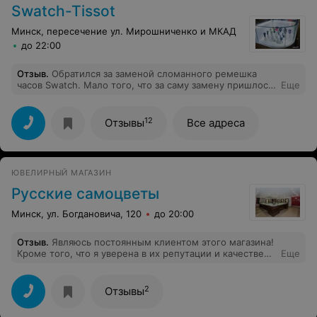
Swatch-Tissot
Минск, пересечение ул. Мирошниченко и МКАД
до 22:00
Отзыв
.
Обратился за заменой сломанного ремешка
часов Swatch. Мало того, что за саму замену пришлось
Еще
заплатить (в рамках мирового сервиса это делается
бесплатно даже в России), так ещё девушка не
предупредила, что услуга платная (хотя поставить его
12
Отзывы
Все адреса
можно и самому). Просто назвала цену "за всё".
ЮВЕЛИРНЫЙ МАГАЗИН
Русские самоцветы
Минск, ул. Богдановича, 120
до 20:00
Отзыв
.
Являюсь постоянным клиентом этого магазина!
Кроме того, что я уверена в их репутации и качестве
Еще
продукции, они не перестают меня радовать
ассортиментом и скидками! Всегда приятная
атмосфера и консультанты! Советую!
2
Отзывы