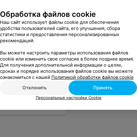
. Да и нефритовые подозрительно дёшевы. Короче вместо реальных названий минералов - их прозвища, а вместо некоторых камней - вообще стекло. Вот и решайте - цена или качество. В каталоге есть красивые экземпляры, но, посмотрев на их "адуляры", решила обходить сие место стороной.
Еще
Обработка файлов cookie
Наш сайт использует файлы cookie для обеспечения
удобства пользователей сайта, его улучшения, сбора
статистики и предоставления персонализированных
рекомендаций.
Вы можете настроить параметры использования файлов
cookie или изменить свое согласие в более позднее время.
Для получения дополнительной информации о целях,
сроках и порядке использования файлов cookie вы можете
ознакомиться с нашей
Политикой обработки файлов cookie
Отклонить
Принять
Персональные настройки Cookie