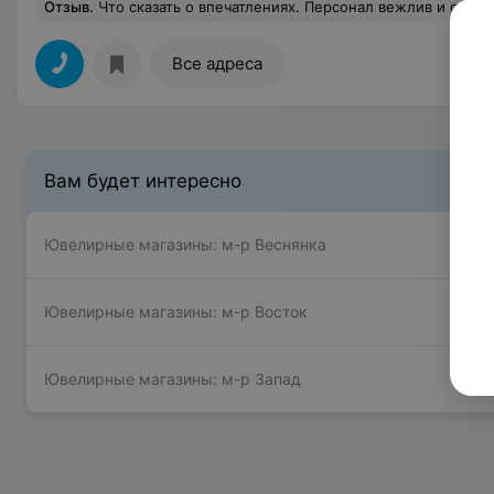
Отзыв
.
Что сказать о впечатлениях. Персонал вежлив и отвечает на вопросы. Казалось бы - радуйся. Но чему? Тому что либо продавец не знает, как выглядят кахолонги, либо намеренно вводит в заблуждение покупателя, выдавая гораздо более распространенный магнезит за кахолонг? Или тому, что они себя позиционируют как магазин натуральных камней, а в списке товаров жемчуг Майорка и необирюза? А украшения из опалесцентного стекла выставлены, как украшения из адуляра? А "африканская бирюза", которая на самом деле один из видов яшмы? И цены умиляют. Серьги с крупными аквамаринами не какие-то там блеклые, а красивого аквамаринового цвета (простите за тавтологию), стоят 22 рубля
Все адреса
Вам будет интересно
Ювелирные магазины: м-р Веснянка
Ювелирные магазины: м-р Восток
Ювелирные магазины: м-р Запад