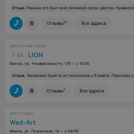
Отзыв
.
Раньше это был мой любимой салон цветов. Нравился богатый выбор, свежесть цветов, а также профессиональная работа флористов/продавцов. В последние полгода, к сожалению, что-то серьёзно ухудшилось со свежестью цветов. Более того, что-то ещё и поломалось с предоставлением клиентам актуальной информации о том, какие цветы наи
14
Отзывы
Все адреса
ЦВЕТОЧНЫЙ САЛОН
LION
3.5
Минск, пр. Независимости, 179
с 10:00
Отзыв
.
Заказывал букеты из тюльпанов к 8 марта. Персонал умудряется в процессе калькуляции суммы заказа по 3-4 раза подряд ошибаться сильно в свою пользу. Все очень печально, в бутонах плесень на тычинках. После распаков
7
Отзывы
Все адреса
АРТ-СТУДИЯ
Wed-Art
Минск, ул. Ложинская, 14
с 09:00