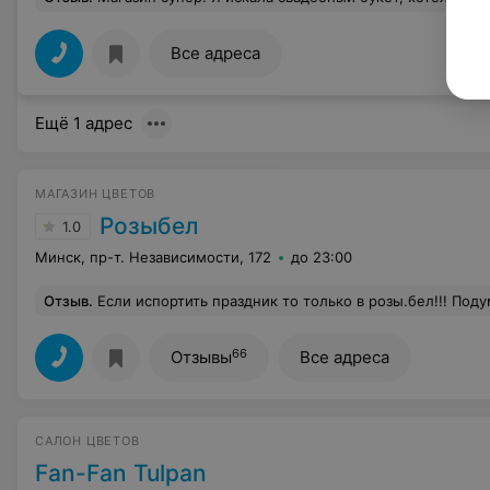
Все адреса
Ещё 1 адрес
МАГАЗИН ЦВЕТОВ
Розыбел
1.0
Минск, пр-т. Независимости, 172
до 23:00
Отзыв
.
Если испортить праздник то только в розы.бел!!! Подумайте прежде чем там покупать!!! Кто хочет такой букет с «качественными» цветами можете заказывать,праздник и улыбки будут обеспечены!!! Этот букет не простоял и суток и куплен 
66
Отзывы
Все адреса
САЛОН ЦВЕТОВ
Fan-Fan Tulpan