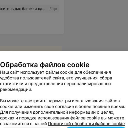
Один наш минус, что мы спешили и не посмотрели их на месте, очень надеялись на добросовестность компании!
Еще
Обработка файлов cookie
Наш сайт использует файлы cookie для обеспечения
удобства пользователей сайта, его улучшения, сбора
статистики и предоставления персонализированных
рекомендаций.
Вы можете настроить параметры использования файлов
cookie или изменить свое согласие в более позднее время.
Для получения дополнительной информации о целях,
сроках и порядке использования файлов cookie вы можете
ознакомиться с нашей
Политикой обработки файлов cookie
величилась) букет получился супер)) Большинство гостей на свадьбе взяли букеты здесь же) Цены хорошие, букеты красивые) Уже прошла неделя, букетики все еще стоят красивые)
Еще