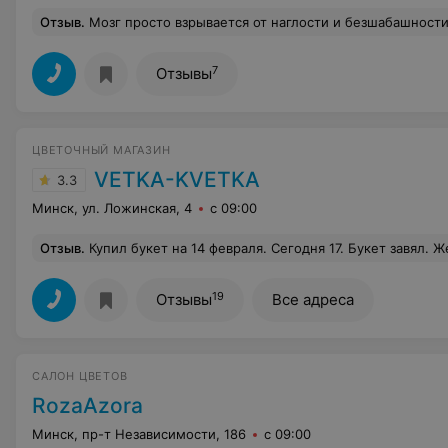
Отзыв
.
Мозг просто взрывается от наглости и безшабашности данного магазина. Заказал с доставкой, оплатил, пункт доставки в 2-х минутах ходьбы от магазина, доставили только спустя полтора 
7
Отзывы
ЦВЕТОЧНЫЙ МАГАЗИН
VETKA-KVETKA
3.3
Минск, ул. Ложинская, 4
с 09:00
Отзыв
.
Купил букет на 14 февраля. Сегодня 17. Букет завял. Желаю, чтобы ваш бизнес процветал так же, как продан
19
Отзывы
Все адреса
САЛОН ЦВЕТОВ
RozaAzora
Минск, пр-т Независимости, 186
с 09:00