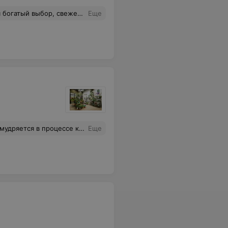
более свежие.Уже несколько раз на этом обжёгся, и доверие, к сожалению, утеряно. Салон стал немногим лучше первого попавшегося в переходе.
Еще
ки оформления и более близком знакомстве с покупкой цветы не выглядят свежими. Это фиаско!!!!
Еще