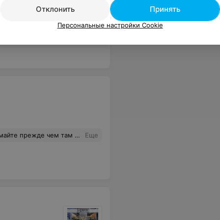
Отклонить
Принять
Персональные настройки Cookie
не за 3 копейки! Контора конфликт улаживать не собирается,на разговор не идет! Просто игнорирует!
Еще