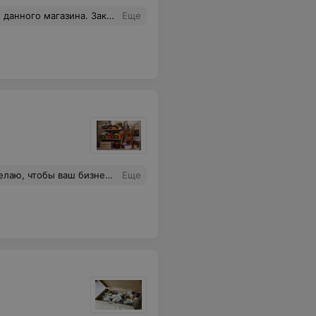
суток, хотя место работы и проживания человека в радиусе 700 м. Вы серьезно?
Еще
ные вами букеты! Процветания вашему бизнесу!
Еще