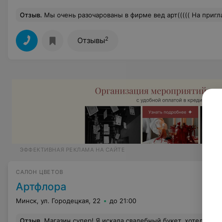
Отзыв
.
Мы очень разочарованы в фирме вед арт((((( На пригласительных бантики сделаны многие были не аккуратно или вообще перевернуты и приклеены не в том месте. Долго сидели и выбирали кому покрасивее, а кому пострашнее(((( мы в шоке за, что деньги заплатили! 
2
Отзывы
ЭФФЕКТИВНАЯ РЕКЛАМА НА САЙТЕ
САЛОН ЦВЕТОВ
Артфлора
Минск, ул. Городецкая, 22
до 21:00
Отзыв
.
Магазин супер! Я искала свадебный букет, хотела его из фрезий. В других местах такой букет минимум от 80-100 долларов если заказывать. Решила для экономии просто заказать цветы в данном магазине и составить букет самой. Заказ приняли, все просчитали (получилось около 40 долларов, букет не маленький) В день свадьбы мне сделали и букет и бутоньерку они сами (с учетом всех пожеланий). Стоимость от этого не у