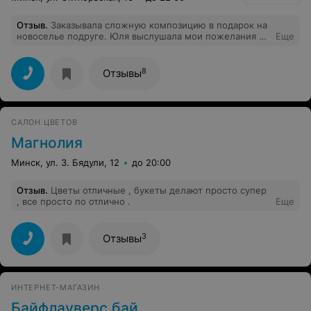
Отзыв
.
Заказывала сложную композицию в подарок на
новоселье подруге. Юля выслушала мои пожелания и
Еще
подсказала какие растения и цветы лучше
использовать,а еще и украсила композицию цветным
песком и камнями, теперь флорариум идеально
8
Отзывы
вписывается в интерьер квартиры моей подруги. Вот
это индивидуальный подход к каждому клиенту!
Спасибо! Буду обращаться еще и в ближайшее время
закажу флорариум ко дню учителя и подарю своему
САЛОН ЦВЕТОВ
классному руководителю, будет ее долго радовать (а
не как цветы).
Магнолия
Минск, ул. З. Бядули, 12
до 20:00
Отзыв
.
Цветы отличные , букеты делают просто супер
, все просто по отлично .
Еще
3
Отзывы
ИНТЕРНЕТ-МАГАЗИН
Байфлауверс бай