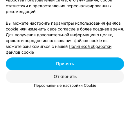
Вам будет интересно
статистики и предоставления персонализированных
рекомендаций.
Магазины цветов в м-р Северный поселок в
Вы можете настроить параметры использования файлов
Минске
cookie или изменить свое согласие в более позднее время.
Для получения дополнительной информации о целях,
сроках и порядке использования файлов cookie вы
Магазины цветов в м-р Сельхозпосёлок в
можете ознакомиться с нашей
Политикой обработки
Минске
файлов cookie
Принять
Магазины цветов в м-р Семашко в Минске
Отклонить
Персональные настройки Cookie
Добавить компанию
Добавить специалиста