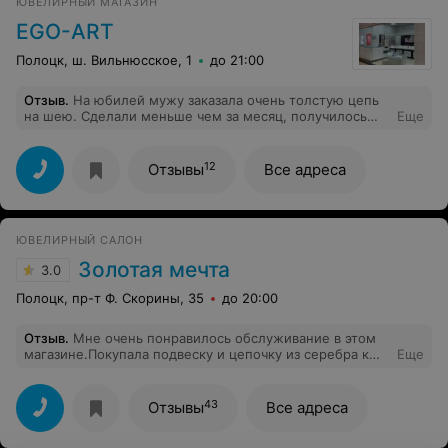
ЮВЕЛИРНЫЙ МАГАЗИН
EGO-ART
Полоцк, ш. Вильнюсское, 1
до 21:00
Отзыв
.
На юбилей мужу заказала очень толстую цепь
на шею. Сделали меньше чем за месяц, получилось
Еще
красиво и внушительно. Спасибо!
12
Отзывы
Все адреса
ЮВЕЛИРНЫЙ САЛОН
Золотая мечта
3.0
Полоцк, пр-т Ф. Скорины, 35
до 20:00
Отзыв
.
Мне очень понравилось обслуживание в этом
магазине.Покупала подвеску и цепочку из серебра к
Еще
серьгам которые у меня были.Продавец долго со мной
провозилась.Помогла выбрать.Спасибо.
43
Отзывы
Все адреса