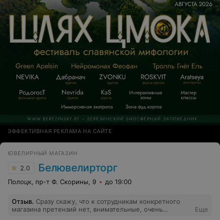
ЭФФЕКТИВНАЯ РЕКЛАМА НА САЙТЕ
ЮВЕЛИРНЫЙ МАГАЗИН
Белювелирторг
2.0
Полоцк, пр-т Ф. Скорины, 9
до 19:00
Отзыв
.
Сразу скажу, что к сотрудникам конкретного
магазина претензий нет, внимательные, очень
Еще
вежливые. Но... Приобрела золотые серьги с