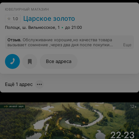
ЮВЕЛИРНЫЙ МАГАЗИН
Царское золото
1.0
Полоцк, ш. Вильнюсское, 1
до 21:00
Отзыв
.
Обслуживание хорошие,но качества товара
вызывает сомнение ,через два дня после покупки
Еще
золотой цепочки ,она растянулась,сначала отдельные
звенья,а затем почти вся ,в области застежки только
сохранился немного рисунок!!!!
Все адреса
Ещё 1 адрес