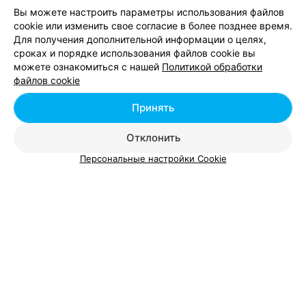
Вы можете настроить параметры использования файлов
КарапузМаркет
cookie или изменить свое согласие в более позднее время.
Минск
Круглосуточно
Для получения дополнительной информации о целях,
сроках и порядке использования файлов cookie вы
можете ознакомиться с нашей
Политикой обработки
ИНТЕРНЕТ-МАГАЗИН РАЗВИВАЮЩИХ ИГРУШЕК
файлов cookie
Лес-чудес
Принять
Минск
до 21:00
Отклонить
Персональные настройки Cookie
Добавить компанию
Добавить специалиста