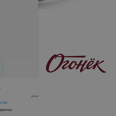
р
© 2026 ООО «Артокс Лаб», УНП 191700409,
регистрирующий орган - Минский горисполком
|
220012, Республика Беларусь, г. Минск,
ства
улица Толбухина, 2, пом. 16 | info@relax.by
 данных