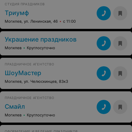
тёплое настроение, а профессиональный подход юли
СТУДИЯ ПРАЗДНИКОВ
и Кирилла делает всё мероприятие организованным и
незабываемым. Рекомендуем всем мамам и папам —
Триумф
сюда стоит приходить снова и снова!
Могилев, ул. Ленинская, 46
с 11:00
Украшение праздников
Могилев
Круглосуточно
ПРАЗДНИЧНОЕ АГЕНТСТВО
ШоуМастер
Могилев, ул. Челюскинцев, 83к3
ПРАЗДНИЧНОЕ АГЕНТСТВО
Смайл
Могилев
Круглосуточно
ОФОРМЛЕНИЕ И ВЕДЕНИЕ ПРАЗДНИКОВ