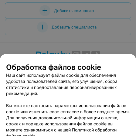
Добавить компанию
Добавить специалиста
О проекте
Новости проекта
Размещение рекламы
Обработка файлов cookie
Вакансии
Публичный договор
Способы оплаты
Наш сайт использует файлы cookie для обеспечения
удобства пользователей сайта, его улучшения, сбора
Публичный договор по использованию сервиса
статистики и предоставления персонализированных
«Афиша»
рекомендаций.
Пользовательское соглашение
Написать в поддержку
Вы можете настроить параметры использования файлов
cookie или изменить свое согласие в более позднее время.
Связаться по вопросам сотрудничества
Для получения дополнительной информации о целях,
Написать руководителю relax.by
сроках и порядке использования файлов cookie вы
можете ознакомиться с нашей
Персональные настройки cookie
Политикой обработки
файлов cookie