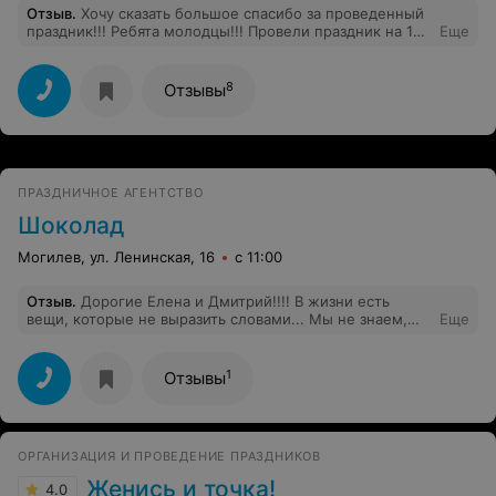
Отзыв
.
Хочу сказать большое спасибо за проведенный
праздник!!! Ребята молодцы!!! Провели праздник на 100
Еще
баллов!!! Дети в восторге. Обязательно пригласим на
следующий День рождения и будем рекомендовать
друзьям!!!
8
Отзывы
ПРАЗДНИЧНОЕ АГЕНТСТВО
Шоколад
Могилев, ул. Ленинская, 16
с 11:00
Отзыв
.
Дорогие Елена и Дмитрий!!!! В жизни есть
вещи, которые не выразить словами... Мы не знаем,
Еще
как сказать наше СПАСИБО, чтобы Вы его
почувствовали таким, какое оно в нашей душе... С П А
С И Б О ! СПАСИБО за то, что подарили нам праздник,
1
Отзывы
СПАСИБО за то, что забрали на себя все наши
переживания, СПАСИБО за то, что Вы были всегда с
нами... СПАСИБО! СПАСИБО! СПАСИБО!.... ШОКОЛАД-
ВЫ ЛУЧШИЕ!
ОРГАНИЗАЦИЯ И ПРОВЕДЕНИЕ ПРАЗДНИКОВ
Женись и точка!
4.0