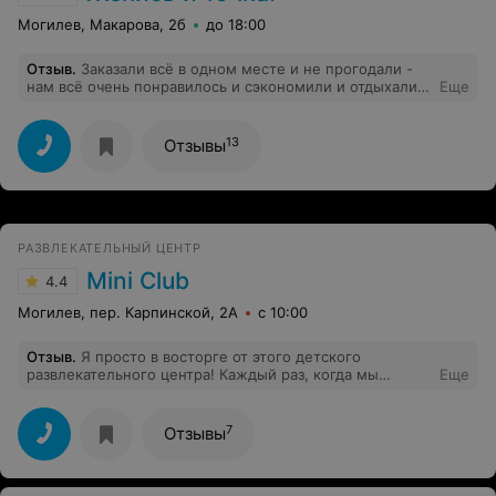
Могилев, Макарова, 2б
до 18:00
Отзыв
.
Заказали всё в одном месте и не прогодали -
нам всё очень понравилось и сэкономили и отдыхали
Еще
на свадьбе шикарно. Спасибо Владимиру и его
команде, адекватные цены и все услуги в одном
месте!
13
Отзывы
РАЗВЛЕКАТЕЛЬНЫЙ ЦЕНТР
Mini Club
4.4
Могилев, пер. Карпинской, 2А
с 10:00
Отзыв
.
Я просто в восторге от этого детского
развлекательного центра! Каждый раз, когда мы
Еще
устраиваем здесь праздник для моего ребёнка, он и
его друзья остаются довольны на 100%. Всё продумано
до мелочей: весёлые программы , разнообразные
7
Отзывы
игры, яркая и безопасная обстановка. Праздники
всегда проходят на высоте — это гарантировано!
Атмосфера радости и счастья создаёт особенно