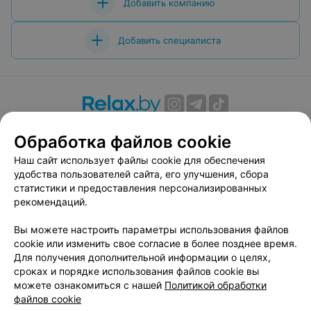
Добавить компанию
Добавить специалиста
О проекте
Новости проекта
Размещение рекламы
Обработка файлов cookie
Вакансии
Публичный договор
Способы оплаты
Наш сайт использует файлы cookie для обеспечения
Публичный договор по использованию сервиса
удобства пользователей сайта, его улучшения, сбора
«Афиша»
статистики и предоставления персонализированных
Пользовательское соглашение
рекомендаций.
Написать в поддержку
Вы можете настроить параметры использования файлов
Связаться по вопросам сотрудничества
cookie или изменить свое согласие в более позднее время.
Написать руководителю relax.by
Для получения дополнительной информации о целях,
сроках и порядке использования файлов cookie вы
Персональные настройки cookie
можете ознакомиться с нашей
Политикой обработки
Обработка персональных данных
файлов cookie