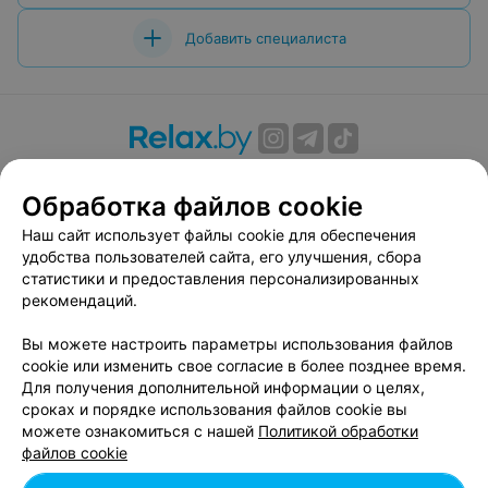
Добавить специалиста
О проекте
Новости проекта
Размещение рекламы
Обработка файлов cookie
Вакансии
Публичный договор
Способы оплаты
Публичный договор по использованию сервиса
Наш сайт использует файлы cookie для обеспечения
«Афиша»
удобства пользователей сайта, его улучшения, сбора
статистики и предоставления персонализированных
Пользовательское соглашение
рекомендаций.
Написать в поддержку
Вы можете настроить параметры использования файлов
Связаться по вопросам сотрудничества
cookie или изменить свое согласие в более позднее время.
Написать руководителю relax.by
Для получения дополнительной информации о целях,
Персональные настройки cookie
сроках и порядке использования файлов cookie вы
можете ознакомиться с нашей
Политикой обработки
Обработка персональных данных
файлов cookie