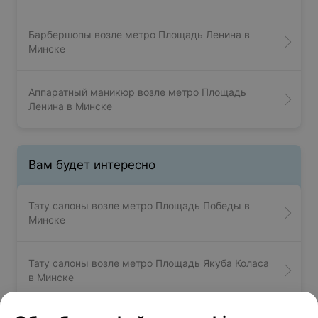
Барбершопы возле метро Площадь Ленина в
Минске
Аппаратный маникюр возле метро Площадь
Ленина в Минске
Вам будет интересно
Тату салоны возле метро Площадь Победы в
Минске
Тату салоны возле метро Площадь Якуба Коласа
в Минске