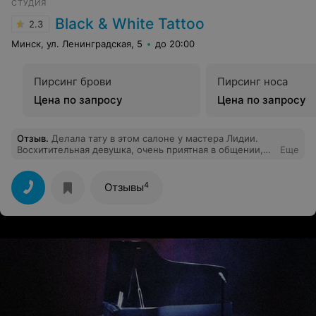
СТУДИЯ
Black & White Tattoo
2.3
Минск, ул. Ленинградская, 5
до 20:00
Пирсинг брови
Пирсинг носа
Цена по запросу
Цена по запросу
Отзыв
.
Делала тату в этом салоне у мастера Лидии.
Восхитительная девушка, очень приятная в общении,
Еще
настоящий профессионал. Никакого дискомфорта,
боли и других неприятностей с ней не ощущалось.
Татуировка выполнена в соответствии со всеми моими
4
Отзывы
желаниями. Период заживления прошел быстро. Если
решусь на вторую, буду делать только у неё.
Рекомендую всем, особенно женщинам. Лида - вы
прекрасный мастер тату).