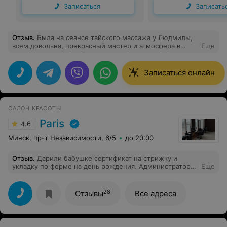
Записаться
Записать
Отзыв
.
Была на сеансе тайского массажа у Людмилы,
всем довольна, прекрасный мастер и атмосфера в
Еще
студии Получила полный релакс, спокойствие души и
тела
Записаться онлайн
САЛОН КРАСОТЫ
Paris
4.6
Минск, пр-т Независимости, 6/5
до 20:00
Отзыв
.
Дарили бабушке сертификат на стрижку и
укладку по форме на день рождения. Администратор
Еще
записала на 6 января на 10.00. Бабушка по морозу едет
в салон и мне в этот момент в 9. 22 пишут что наша
запись отменена!! Это нормальное отношение к
28
Отзывы
Все адреса
клиенту?? Просто взять и отменить за 40 минут до
стрижки!! Никому не советую данный "салон".