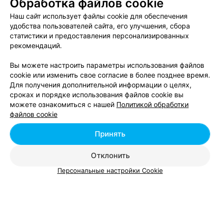
Обработка файлов cookie
Тату салоны возле метро Пролетарская в Минске
Наш сайт использует файлы cookie для обеспечения
удобства пользователей сайта, его улучшения, сбора
статистики и предоставления персонализированных
рекомендаций.
Вы можете настроить параметры использования файлов
cookie или изменить свое согласие в более позднее время.
Для получения дополнительной информации о целях,
сроках и порядке использования файлов cookie вы
можете ознакомиться с нашей
Политикой обработки
Добавить компанию
файлов cookie
Добавить специалиста
Принять
Отклонить
Персональные настройки Cookie
О проекте
Новости проекта
Размещение рекламы
Вакансии
Публичный договор
Способы оплаты