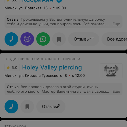
5.0
Минск, ул. Братская, 13
с 09:00
Отзыв
.
Прокалывала у Вас дополнительную дырочку
себе и доченьке ушки, так понравилось. Всё зажило,
Еще
всё супер Спасибо, большое, что так грамотно и чётко
всё разложили и объяснили
23
Отзывы
Все адре
СТУДИЯ ПРОФЕССИОНАЛЬНОГО ПИРСИНГА
Holey Valley piercing
5.0
Минск, ул. Кирилла Туровского, 8
с 12:00
Отзыв
.
Все проколы делала в этой студии, очень
люблю это место. Мастер Валентина лучшая в своём
Еще
деле! Объясняет каждое своё движение, тщательно
рассказывает, чего ожидать в процессе заживления и
как ухаживать за пирсингом. Шикарный выбор
5
Отзывы
украшений. Всё быстро, чётко, безболезненно.
Проколы заживают отлично.
ТАТУ-САЛОН