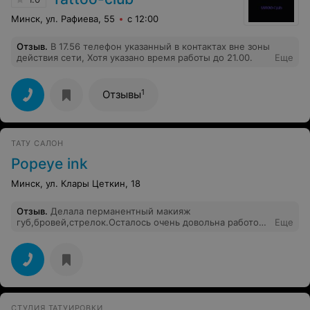
Минск, ул. Рафиева, 55
с 12:00
Отзыв
.
В 17.56 телефон указанный в контактах вне зоны
действия сети, Хотя указано время работы до 21.00.
Еще
1
Отзывы
ТАТУ САЛОН
Popeye ink
Минск, ул. Клары Цеткин, 18
Отзыв
.
Делала перманентный макияж
губ,бровей,стрелок.Осталось очень довольна работой
Еще
Елены, мастер от Бога. Все зажило идеально.
Отношение мастера заставляет чувствовать себя
тепло и комфортно. Спасибо Вам Елена за ваше
мастерство.
СТУДИЯ ТАТУИРОВКИ