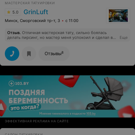
МАСТЕРСКАЯ ТАТУИРОВКИ
GrinLuft
5.0
Минск, Сморговский тр-т, 3
с 11:00
Отзыв
.
Отличная мастерская тату, сильно боялась
делать пирсинг, но мастер меня успокоил и сделал все
Еще
на высшем уровне. Буду рекомендовать другим!
8
Отзывы
ЭФФЕКТИВНАЯ РЕКЛАМА НА САЙТЕ
САЛОН ТАТУИРОВКИ