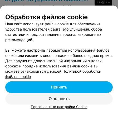
Минск, ул. Кальварийская, 42
с 10:00
Обработка файлов cookie
1
Отзывы
Все адреса
Наш сайт использует файлы cookie для обеспечения
удобства пользователей сайта, его улучшения, сбора
статистики и предоставления персонализированных
СТУДИЯ ТАТУ И ПИРСИНГА
рекомендаций.
Volk boutique
Вы можете настроить параметры использования файлов
Минск, ул. Витебская, 11
с 12:00
cookie или изменить свое согласие в более позднее время.
Для получения дополнительной информации о целях,
сроках и порядке использования файлов cookie вы
можете ознакомиться с нашей
Политикой обработки
файлов cookie
Принять
Отклонить
Персональные настройки Cookie