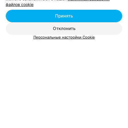
файлов cookie
Добавить специалиста
Принять
Отклонить
Персональные настройки Cookie
О проекте
Новости проекта
Размещение рекламы
Вакансии
Публичный договор
Способы оплаты
Публичный договор по использованию сервиса
«Афиша»
Пользовательское соглашение
Написать в поддержку
Связаться по вопросам сотрудничества
Написать руководителю relax.by
Персональные настройки cookie
Обработка персональных данных