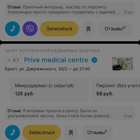
Отзыв
.
Приятный интерьер, мастер по пирсингу
Александра просто прекрасно справилась с задачей,
Еще
результат на славу. Очень рекомендую!
27
Записаться
Отзывы
ЦЕНТР ЭСТЕТИЧЕСКОЙ МЕДИЦИНЫ И ЗДОРОВЬЯ
Prive medical centre
3.7
Брест, ул. Дзержинского, 50/2
до 21:00
Микродермал (с серьгой)
Пирсинг (без учета
126 руб.
98 руб.
Отзыв
.
Я впервые пришла в центр. Была на
ультразвуковой чистке. Кожа стала более ровной,
Еще
хороший лифтинг эффект. Результат супер, спасибо
специалисту!
3
Записаться
Отзывы