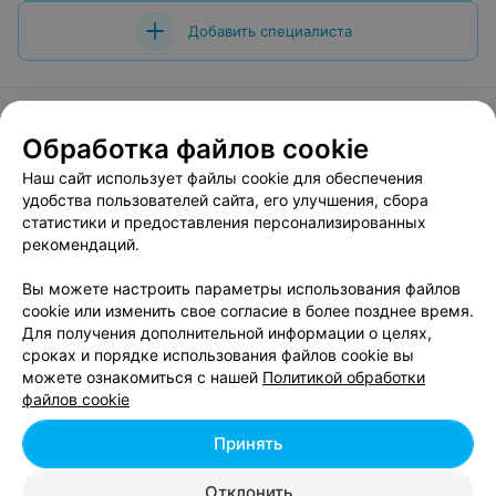
Добавить специалиста
Обработка файлов cookie
О проекте
Новости проекта
Размещение рекламы
Наш сайт использует файлы cookie для обеспечения
Вакансии
Публичный договор
Способы оплаты
удобства пользователей сайта, его улучшения, сбора
статистики и предоставления персонализированных
Публичный договор по использованию сервиса
рекомендаций.
«Афиша»
Пользовательское соглашение
Вы можете настроить параметры использования файлов
cookie или изменить свое согласие в более позднее время.
Написать в поддержку
Для получения дополнительной информации о целях,
Связаться по вопросам сотрудничества
сроках и порядке использования файлов cookie вы
Написать руководителю relax.by
можете ознакомиться с нашей
Политикой обработки
файлов cookie
Персональные настройки cookie
Обработка персональных данных
Принять
Отклонить