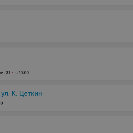
и, 31
с 10:00
ул. К. Цеткин
00