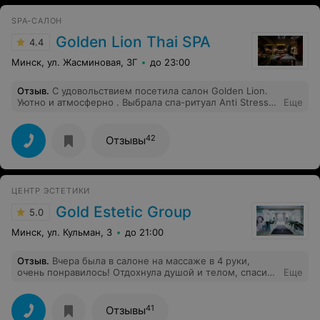
SPA-САЛОН
Golden Lion Thai SPA
4.4
Минск, ул. Жасминовая, 3Г
до 23:00
Отзыв
.
С удовольствием посетила салон Golden Lion.
Уютно и атмосферно . Выбрала спа-ритуал Anti Stress и
Еще
осталась довольна результатом. Благодарю за
рекомендацию персонал и мастера Минтру за
чудесную работу.
42
Отзывы
ЦЕНТР ЭСТЕТИКИ
Gold Estetic Group
5.0
Минск, ул. Кульман, 3
до 21:00
Отзыв
.
Вчера была в салоне на массаже в 4 руки,
очень понравилось! Отдохнула душой и телом, спасибо
Еще
Вам большое!!!
41
Отзывы