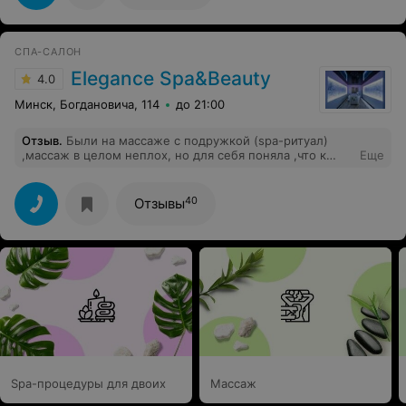
СПА-САЛОН
Elegance Spa&Beauty
4.0
Минск, Богдановича, 114
до 21:00
Отзыв
.
Были на массаже с подружкой (spa-ритуал)
,массаж в целом неплох, но для себя поняла ,что к
Еще
мастеру мужчине больше не пойду, нарушение моих
личных границ. Вышел казус с администратором, вела
себя по-хамски, с психами. Также с входной дверью
40
Отзывы
явные проблемы, невозможно открыть ,нужно быть
мегасилачкой (дверь с внутренней стороны открыла
девушка) заходишь и дверь сама не закрывается, в
общем обратите внимание. Не советую данный салон.
Spa-процедуры для двоих
Массаж