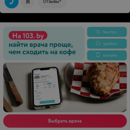
4
Отзывы
такое есть. На рецепции не предупредили, шкафчик
ему отдельный не предлагали, браслет не давали,
исходя из чего я мог бы подумать что ребенок
маленький должен оплачивать посещение в полном
размере. Я понимаю, что комплекс не для детей, но в
таком солидном заведении высокого уровня, к своим
клиентам, должно быть другое отношение.
Зарабатывать на детях до 3лет это не по
"предпринимательски" (не предоставив ребенку
никаких услуг) и уж простите, как то не честно.