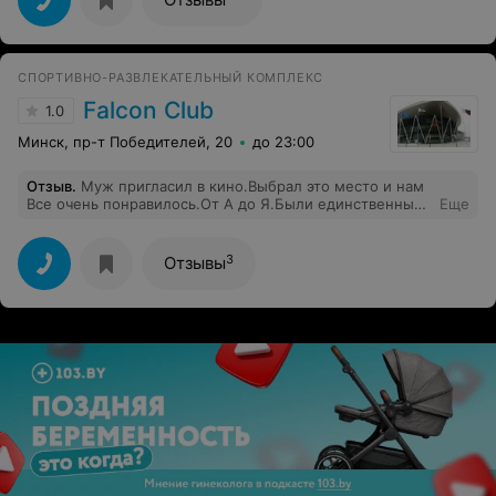
СПОРТИВНО-РАЗВЛЕКАТЕЛЬНЫЙ КОМПЛЕКС
Falcon Club
1.0
Минск, пр-т Победителей, 20
до 23:00
Отзыв
.
Муж пригласил в кино.Выбрал это место и нам
Все очень понравилось.От А до Я.Были единственные
Еще
в зале, где парные кресла в количестве 9 штук ( номер
1,если не ошибаюсь).Обслуживание отличное,
покормили и напоили прямо в кинозале.Дамская
3
Отзывы
комната тоже хороший показатель уровня заведения-
идеальная чистота, бумага и салфетки в наличии)))
Обязательно вернёмся!Спасибо за достойное место.