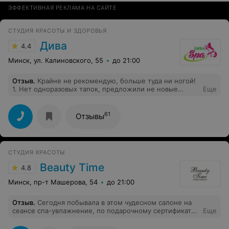
ЭФФЕКТИВНАЯ РЕКЛАМА НА САЙТЕ
СТУДИЯ КРАСОТЫ И ЗДОРОВЬЯ
Дива
4.4
Минск, ул. Калиновского, 55
до 21:00
Отзыв
.
Крайне не рекомендую, больше туда ни ногой!
1. Нет одноразовых тапок, предложили не новые
Еще
резиновые 2. После скраба предложили помыться в
ванне, а там не оказалось горячей воды, не было даже
теплой, кое-как я обмылась ледяной водой, спину
61
Отзывы
предложили вытереть полотенцем 3. На массажном
кресле нет углубления для лица, а наоборот лежит
подушка. Массаж воротниковой зоны делался с
повернутой головой. 4. После душа я смогла согреться
СТУДИЯ КРАСОТЫ
только к концу массажа лежа под одеялом После
такого СПА удовольствия не получила совсем.
Beauty Time
4.8
Сотрудники никак не предложили компенсировать мне
испорченную процедуру.
Минск, пр-т Машерова, 54
до 21:00
Отзыв
.
Сегодня побывала в этом чудесном салоне на
сеансе спа-увлажнение, по подарочному сертификату.
Еще
Получила огромное удовольствие и заряд бодрости на
всю рабочую неделю. Массажист Ольга - просто