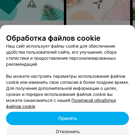
Йога
Школы танцев
Обработка файлов cookie
SPA-САЛОН
Наш сайт использует файлы cookie для обеспечения
удобства пользователей сайта, его улучшения, сбора
Баунти тай
4.6
статистики и предоставления персонализированных
Минск, ул. Пионерская, 32
до 23:00
рекомендаций.
Отзыв
.
Массаж просто супер. Все очень понравилось,
Вы можете настроить параметры использования файлов
мастер Суя Очень хороший. Посещал первый раз
Еще
cookie или изменить свое согласие в более позднее время.
администратор Виктория очень приветливая,
Для получения дополнительной информации о целях,
посоветовала, подсказала.
сроках и порядке использования файлов cookie вы
Записаться
Отзывы
можете ознакомиться с нашей
Политикой обработки
файлов cookie
СТУДИЯ
Принять
JASMIN SPA
4.3
Отклонить
Минск, ул. Притыцкого, 60/1
до 20:00