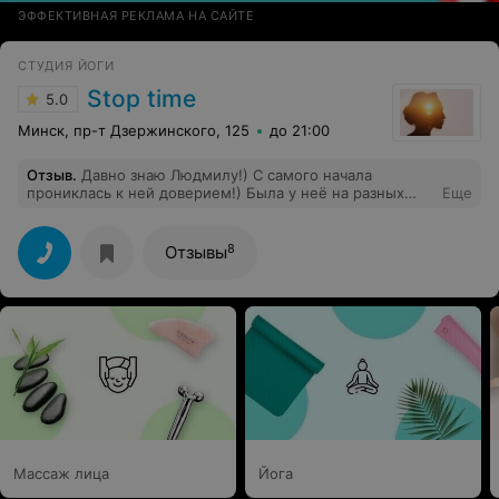
ЭФФЕКТИВНАЯ РЕКЛАМА НА САЙТЕ
СТУДИЯ ЙОГИ
Stop time
5.0
Минск, пр-т Дзержинского, 125
до 21:00
Отзыв
.
Давно знаю Людмилу!) С самого начала
прониклась к ней доверием!) Была у неё на разных
Еще
видах массажа и всегда получала прекрасный
результат!) Спасибо, такое не забывается!) Сейчас она
работает не одна и хочу отметить, что ей
8
Отзывы
действительно удалось собрать настоящих
профессионалов! Так держать!
Массаж лица
Йога