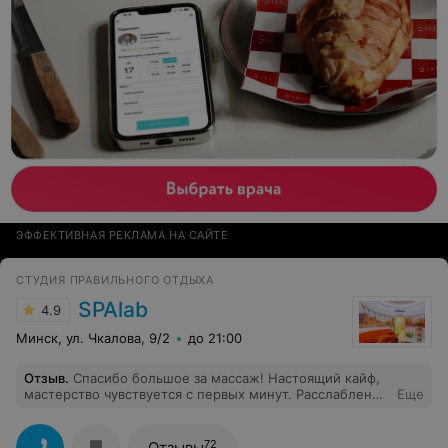
падать. В остальном — всё супер. Спасибо! Звезду
сняла именно за зону отдыха у бассейна.
ЭФФЕКТИВНАЯ РЕКЛАМА НА САЙТЕ
СТУДИЯ ПРАВИЛЬНОГО ОТДЫХА
SPAlab
4.9
Минск, ул. Чкалова, 9/2
до 21:00
Отзыв
.
Спасибо большое за массаж! Настоящий кайф,
мастерство чувствуется с первых минут. Расслабление
Еще
полное, напряжение ушло, а настроение стало в разы
лучше. Очень рекомендую!
72
Отзывы