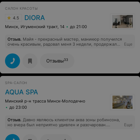
САЛОН КРАСОТЫ
DIORA
4.5
Минск, Игуменский тракт, 14
до 21:00
Отзыв
.
Майя - прекрасный мастер, маникюр получился
очень красивым, радовал меня 3 недели, продержался
Еще
без сколов! Мастер учла все пожелания по форме и
длине ногтей, работает быстро, но аккуратно!
33
Отзывы
SPA-САЛОН
AQUA SPA
Минский р-н трасса Минск-Молодечно
до 23:00
Отзыв
.
Давно являюсь клиентом аква зоны робинсона,
но вчера был неприятно удивлен и разочарован.
Еще
Пришел с ребенком до 3х лет, а с него взяли за 2 часа
полную стоимость 600 тысяч. С таким сталкиваюсь
впервые: нигде в Минске в Спа, да мало где и в Европе