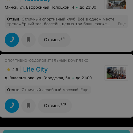
оборудование будет исправно, а посетителей хотя бы
предупредят о неисправностях заранее. Надеюсь,
Минск, ул. Евфросиньи Полоцкой, 4
до 23:00
руководство устранит недостатки, иначе подобный
уровень сервиса сложно рекомендовать другим.
Отзыв
.
Отличный спортивный клуб. Всё в одном месте
тренажёрный зал, бассейн, целых три бани, также
Еще
групповые занятия с лучшими тренерами)) А если с
вами пришёл ребёнок, то его можно оставить до двух
часов в детской комнате. С вашим ребёнком
24
Отзывы
позанимаются, всегда сделают аппликации, ребёнок
покатается с горки и отлично проведёт время!
СПОРТИВНО-ОЗДОРОВИТЕЛЬНЫЙ КОМПЛЕКС
Life City
4.9
д. Валерьяново, ул. Городская, 5А
до 21:00
Отзыв
.
Отличный лечебный массаж!
Еще
176
Отзывы