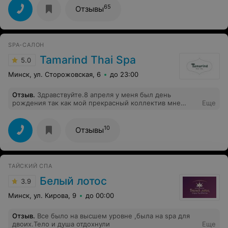
волшебница: полтора часа чистого кайфа,
65
Отзывы
почувствовала себя богиней. Очень приятное и
внимательное отношение, красивый интерьер, в
общем, услада для глаз и души! Спасибо!
SPA-САЛОН
Tamarind Thai Spa
5.0
Минск, ул. Сторожовская, 6
до 23:00
Отзыв
.
Здравствуйте.8 апреля у меня был день
рождения так как мой прекрасный коллектив мне
Еще
подарил подарочный gold карт на посещение Tamarind
Thai Spa.это лучший подарок
10
Отзывы
ТАЙСКИЙ СПА
Белый лотос
3.9
Минск, ул. Кирова, 9
до 00:00
Отзыв
.
Все было на высшем уровне ,была на spa для
двоих.Тело и душа отдохнули
Еще