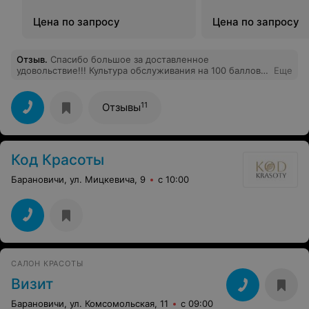
Цена по запросу
Цена по запросу
Отзыв
.
Спасибо большое за доставленное
удовольствие!!! Культура обслуживания на 100 баллов!!!
Еще
Мастера чудесные, очень тёплый приём.Делала 3
процедуры: кедровая бочка, пилинг и расслабляющий
массаж-девочки Вы волшебницы-процветания и всех
11
Отзывы
благ!!!
Код Красоты
Барановичи, ул. Мицкевича, 9
с 10:00
САЛОН КРАСОТЫ
Визит
Барановичи, ул. Комсомольская, 11
с 09:00