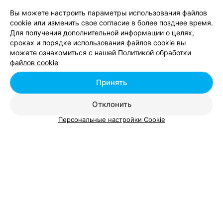
на персональной странице каждого заведения есть
Вы можете настроить параметры использования файлов
описание процедур;
cookie или изменить свое согласие в более позднее время.
в разделе с ценами посетитель узнает стоимость
Для получения дополнительной информации о целях,
услуг;
сроках и порядке использования файлов cookie вы
галерея с фотографиями познакомит с интерьером
можете ознакомиться с нашей
Политикой обработки
кабинетов, оборудованием, мастерами.
файлов cookie
Кроме того, на главной странице в общем списке указано
Принять
время работы, адреса, контактные данные и активная
кнопка для онлайн букинга, благодаря которой не должно
Отклонить
возникнуть вопроса, как записаться вspa-салон.
Персональные настройки Cookie
Добавить компанию
Добавить специалиста