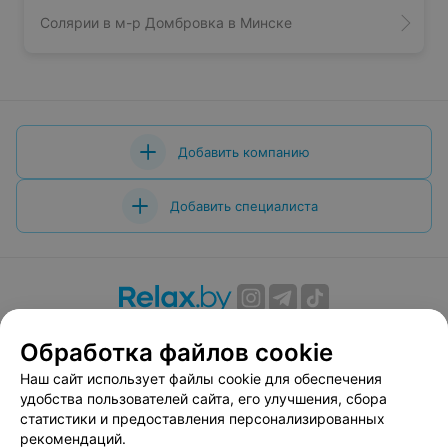
Солярии в м-р Домбровка в Минске
Добавить компанию
Добавить специалиста
О проекте
Новости проекта
Размещение рекламы
Обработка файлов cookie
Вакансии
Публичный договор
Способы оплаты
Наш сайт использует файлы cookie для обеспечения
Публичный договор по использованию сервиса
удобства пользователей сайта, его улучшения, сбора
«Афиша»
статистики и предоставления персонализированных
Пользовательское соглашение
рекомендаций.