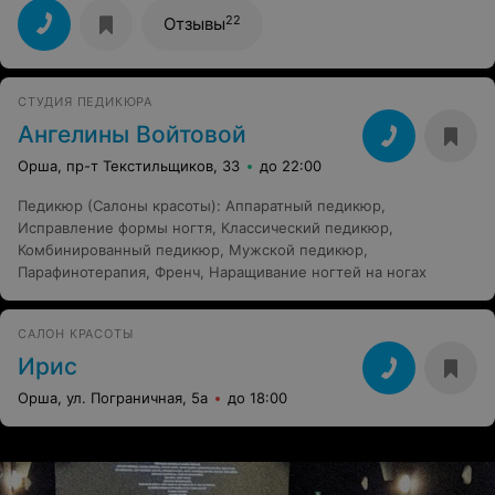
22
Отзывы
СТУДИЯ ПЕДИКЮРА
Ангелины Войтовой
Орша, пр-т Текстильщиков, 33
до 22:00
Педикюр (Салоны красоты)
:
Аппаратный педикюр
,
Исправление формы ногтя
,
Классический педикюр
,
Комбинированный педикюр
,
Мужской педикюр
,
Парафинотерапия
,
Френч
,
Наращивание ногтей на ногах
САЛОН КРАСОТЫ
Ирис
Орша, ул. Пограничная, 5а
до 18:00