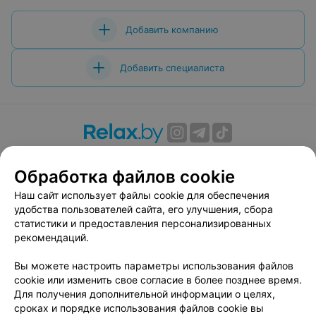
Добавить компанию
Добавить специалиста
О проекте
Новости проекта
Размещение рекламы
Обработка файлов cookie
Вакансии
Публичный договор
Способы оплаты
Публичный договор по использованию сервиса
Наш сайт использует файлы cookie для обеспечения
«Афиша»
удобства пользователей сайта, его улучшения, сбора
статистики и предоставления персонализированных
Пользовательское соглашение
рекомендаций.
Написать в поддержку
Вы можете настроить параметры использования файлов
Связаться по вопросам сотрудничества
cookie или изменить свое согласие в более позднее время.
Написать руководителю relax.by
Для получения дополнительной информации о целях,
Персональные настройки cookie
сроках и порядке использования файлов cookie вы