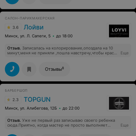
приду ещё!
САЛОН-ПАРИКМАХЕРСКАЯ
Лойви
3.6
Минск, ул. Л. Сапеги, 5
до 18:00
Отзыв
.
Записалась на колорирование,опоздала на 10
минут,меня не приняли ,пошла навстречу,чтобы краску
Еще
меньше на 10 минут подержать,краски,которой я
хотела,не оказалось в наличии.Вопрос-почему при
записи не спросили ?!
8
Отзывы
БАРБЕРШОП
TOPGUN
2.3
Минск, ул. Алибегова, 12Б
до 22:00
Отзыв
.
Уже не первый раз записываю своего ребенка
сюда.Приятно, когда мастер не просто выполняет
Еще
свою работу, а действительно понимает, что нужно
клиенту.Так же отличная работа и администратора!