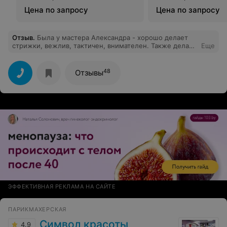
Цена по запросу
Цена по запросу
Отзыв
.
Была у мастера Александра - хорошо делает
стрижки, вежлив, тактичен, внимателен. Также делала
Еще
депиляцию, чистку лица и маску у Натальи. Отличный
специалист, грамотный, приятный в общении.
Понравились и девушки на ресепшене. Благодарю
48
Отзывы
персонал салона за отличную работу!
ЭФФЕКТИВНАЯ РЕКЛАМА НА САЙТЕ
ПАРИКМАХЕРСКАЯ
Символ красоты
4.9