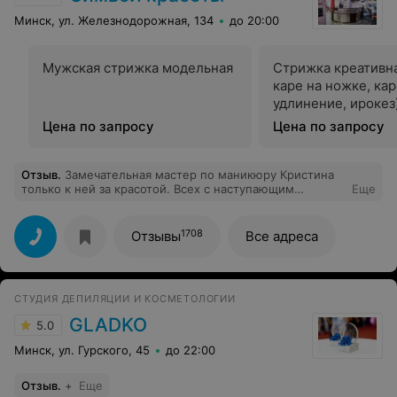
Минск, ул. Железнодорожная, 134
до 20:00
Мужская стрижка модельная
Стрижка креативна
каре на ножке, кар
удлинение, ирокез
Цена по запросу
Цена по запросу
Отзыв
.
Замечательная мастер по маникюру Кристина
только к ней за красотой. Всех с наступающим
Еще
праздником. Спасибо огромное Кристине за её
профессионализм, улыбку и красоту которую она
делает.
1708
Отзывы
Все адреса
СТУДИЯ ДЕПИЛЯЦИИ И КОСМЕТОЛОГИИ
GLADKO
5.0
Минск, ул. Гурского, 45
до 22:00
Отзыв
.
+
Еще