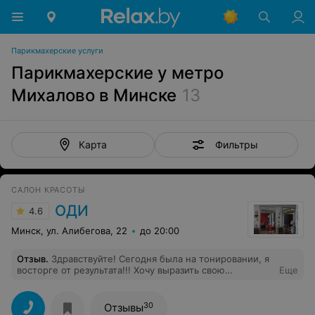
Парикмахерские услуги
Парикмахерские у метро
Михалово в Минске
13
Фильтры
Карта
САЛОН КРАСОТЫ
ОДИ
4.6
Минск, ул. Алибегова, 22
до 20:00
Отзыв
.
Здравствуйте! Сегодня была на тонировании, я
восторге от результата!!! Хочу выразить свою
Еще
благодарность мастеру Наталии) Всё очень классно,
быстро и профессионально! Коллектив очень
дружелюбный! Огромное спасибо!!! Обязательно
30
Отзывы