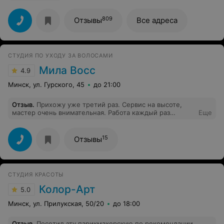
809
Отзывы
Все адреса
СТУДИЯ ПО УХОДУ ЗА ВОЛОСАМИ
Мила Восс
4.9
Минск, ул. Гурского, 45
до 21:00
Отзыв
.
Прихожу уже третий раз. Сервис на высоте,
мастер очень внимательная. Работа каждый раз
Еще
выполнена качественно, не могу нарадоваться своими
волосами: гладкие, шелковистые, прямые!
15
Отзывы
СТУДИЯ КРАСОТЫ
Колор-Арт
5.0
Минск, ул. Прилукская, 50/20
до 18:00
Отзыв
.
Посетил эту парикмахерскую по рекомендации