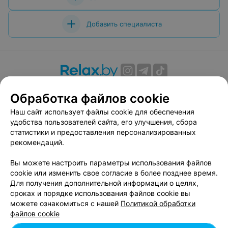
Добавить специалиста
О проекте
Новости проекта
Размещение рекламы
Обработка файлов cookie
Вакансии
Публичный договор
Способы оплаты
Наш сайт использует файлы cookie для обеспечения
Публичный договор по использованию сервиса
удобства пользователей сайта, его улучшения, сбора
«Афиша»
статистики и предоставления персонализированных
Пользовательское соглашение
рекомендаций.
Написать в поддержку
Вы можете настроить параметры использования файлов
Связаться по вопросам сотрудничества
cookie или изменить свое согласие в более позднее время.
Написать руководителю relax.by
Для получения дополнительной информации о целях,
сроках и порядке использования файлов cookie вы
Персональные настройки cookie
можете ознакомиться с нашей
Политикой обработки
Обработка персональных данных
файлов cookie