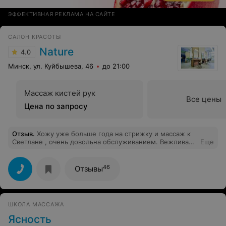
ЭФФЕКТИВНАЯ РЕКЛАМА НА САЙТЕ
САЛОН КРАСОТЫ
Nature
4.0
Минск, ул. Куйбышева, 46
до 21:00
Массаж кистей рук
Все цены
Цена по запросу
Отзыв
.
Хожу уже больше года на стрижку и массаж к
Светлане , очень довольна обслуживанием. Вежливая
Еще
администрация и квалифицированные мастера .
Спасибо большое за внимание и красоту .
46
Отзывы
ШКОЛА МАССАЖА
Ясность