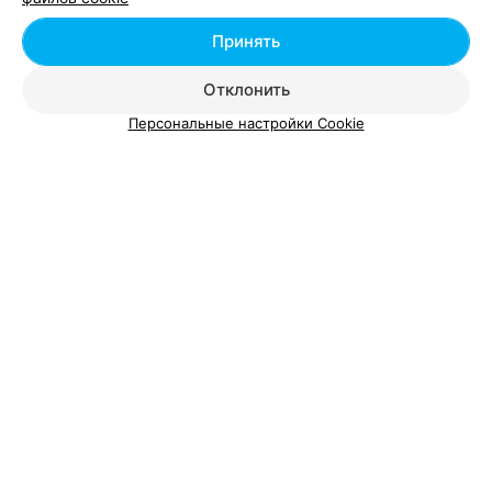
Салоны массажа возле метро Грушевка в
Минске
Принять
Отклонить
Персональные настройки Cookie
Добавить компанию
Добавить специалиста
О проекте
Новости проекта
Размещение рекламы
Вакансии
Публичный договор
Способы оплаты
Публичный договор по использованию сервиса
«Афиша»
Пользовательское соглашение