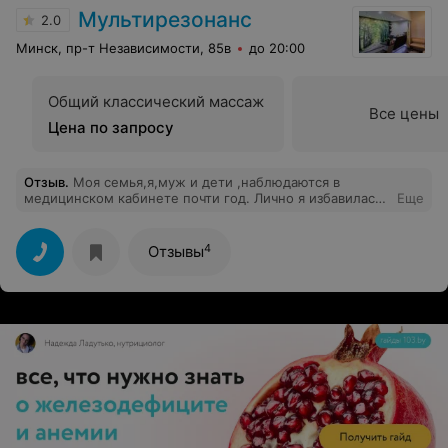
Мультирезонанс
2.0
Минск, пр-т Независимости, 85в
до 20:00
Общий классический массаж
Все цены
Цена по запросу
Отзыв
.
Моя семья,я,муж и дети ,наблюдаются в
медицинском кабинете почти год. Лично я избавилась
Еще
от 70%- болезней. В обычной поликлинике кроме
анализов и дешёвых таблеток ничего не назначали,
диагноз поставить не смогли. А здесь протестировали
4
Отзывы
весь организм и сразу все стало на свои места.
Отдельное спасибо врачам Кононовичу Владимиру
Ильичу и Кушнерову Фёдору Александровичу