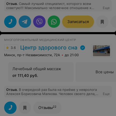
Отзыв
.
Самый лучший специалист, которого всем
советую!!! Максимально человечное отношение к
Еще
людям; помнит что ты ей говорил о своем состоянии
даже через полгода. Всем рекомендую!
Записаться
МНОГОПРОФИЛЬНЫЙ МЕДИЦИНСКИЙ ЦЕНТР
Центр здорового сна
3.6
Минск, пр-т Независимости, 72А
до 21:00
Лечебный общий массаж
Все цены
от 111,40 руб.
Отзыв
.
В очередной раз была на приёме у невролога
Алексея Борисовича Малкова. Человек своего дела,
Еще
очень грамотный и приятный в общении. Лучший
невролог из тех, к кому я обращалась. Всем
рекомендую. Центр отличный, девочки на ресепшене
22
Отзывы
вежливые, приём всегда вовремя. Желаю вам всем
здоровья и благополучия