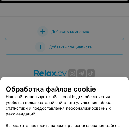
Добавить компанию
Добавить специалиста
О проекте
Новости проекта
Размещение рекламы
Обработка файлов cookie
Вакансии
Публичный договор
Способы оплаты
Наш сайт использует файлы cookie для обеспечения
Публичный договор по использованию сервиса
удобства пользователей сайта, его улучшения, сбора
«Афиша»
статистики и предоставления персонализированных
Пользовательское соглашение
рекомендаций.
Написать в поддержку
Вы можете настроить параметры использования файлов
Связаться по вопросам сотрудничества