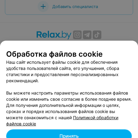
Добавить специалиста
О проекте
Новости проекта
Размещение рекламы
Обработка файлов cookie
Вакансии
Публичный договор
Способы оплаты
Публичный договор по использованию сервиса
Наш сайт использует файлы cookie для обеспечения
«Афиша»
удобства пользователей сайта, его улучшения, сбора
статистики и предоставления персонализированных
Пользовательское соглашение
рекомендаций.
Написать в поддержку
Вы можете настроить параметры использования файлов
Связаться по вопросам сотрудничества
cookie или изменить свое согласие в более позднее время.
Написать руководителю relax.by
Для получения дополнительной информации о целях,
Персональные настройки cookie
сроках и порядке использования файлов cookie вы
можете ознакомиться с нашей
Политикой обработки
Обработка персональных данных
файлов cookie
Принять