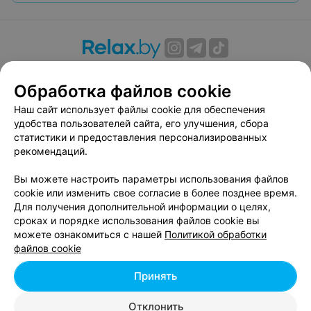
О проекте
Новости проекта
Размещение рекламы
Обработка файлов cookie
Вакансии
Публичный договор
Способы оплаты
Публичный договор по использованию сервиса
Наш сайт использует файлы cookie для обеспечения
«Афиша»
удобства пользователей сайта, его улучшения, сбора
статистики и предоставления персонализированных
Пользовательское соглашение
рекомендаций.
Написать в поддержку
Вы можете настроить параметры использования файлов
Связаться по вопросам сотрудничества
cookie или изменить свое согласие в более позднее время.
Написать руководителю relax.by
Для получения дополнительной информации о целях,
Персональные настройки cookie
сроках и порядке использования файлов cookie вы
можете ознакомиться с нашей
Политикой обработки
Обработка персональных данных
файлов cookie
Принять
© 2026 ООО «Артокс Лаб», УНП 191700409, регистрирующий орган -
Отклонить
Минский горисполком
| 220012, Республика Беларусь, г. Минск,