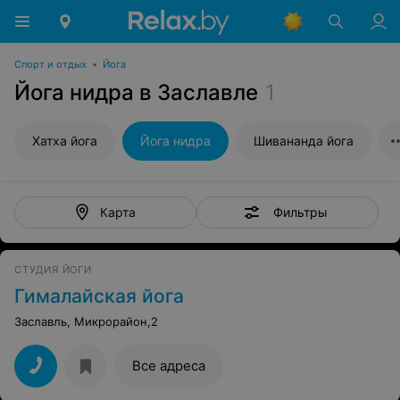
Спорт и отдых
•
Йога
Йога нидра в Заславле
1
Хатха йога
Йога нидра
Шивананда йога
Фильтры
Карта
СТУДИЯ ЙОГИ
Гималайская йога
Заславль, Микрорайон,2
Все адреса