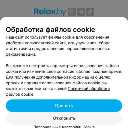
О проекте
Новости проекта
Размещение рекламы
Обработка файлов cookie
Вакансии
Публичный договор
Способы оплаты
Публичный договор по использованию сервиса
Наш сайт использует файлы cookie для обеспечения
«Афиша»
удобства пользователей сайта, его улучшения, сбора
статистики и предоставления персонализированных
Пользовательское соглашение
рекомендаций.
Написать в поддержку
Вы можете настроить параметры использования файлов
Связаться по вопросам сотрудничества
cookie или изменить свое согласие в более позднее время.
Написать руководителю relax.by
Для получения дополнительной информации о целях,
Персональные настройки cookie
сроках и порядке использования файлов cookie вы
можете ознакомиться с нашей
Политикой обработки
Обработка персональных данных
файлов cookie
Принять
© 2026 ООО «Артокс Лаб», УНП 191700409, регистрирующий орган -
Отклонить
Минский горисполком
| 220012, Республика Беларусь, г. Минск,
улица Толбухина, 2, пом. 16 | info@relax.by
Персональные настройки Cookie