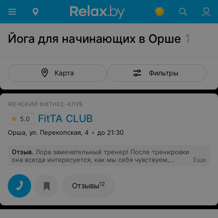
Йога для начинающих в Орше
1
Фильтры
Карта
ЖЕНСКИЙ ФИТНЕС-КЛУБ
FitTA CLUB
5.0
Орша, ул. Перекопская, 4
до 21:30
Отзыв
.
Лора замечательный тренер! После тренировки
она всегда интересуется, как мы себя чувствуем,
Еще
спрашивает, хватает ли нам нагрузок) Лора очень
отзывчивый и добрый человек. Я с удовольствем хожу
на групповые!
12
Отзывы