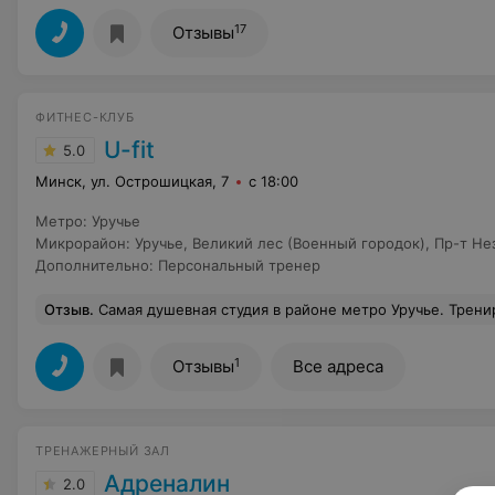
17
Отзывы
ФИТНЕС-КЛУБ
U-fit
5.0
Минск, ул. Острошицкая, 7
с 18:00
Метро
:
Уручье
Микрорайон
:
Уручье
,
Великий лес (Военный городок)
,
Пр-т Не
Дополнительно
:
Персональный тренер
Отзыв
.
Самая душевная студия в районе метро Уручье. Тренировки на любой вкус и уровень подготовки, а главное отличный
1
Отзывы
Все адреса
ТРЕНАЖЕРНЫЙ ЗАЛ
Адреналин
2.0