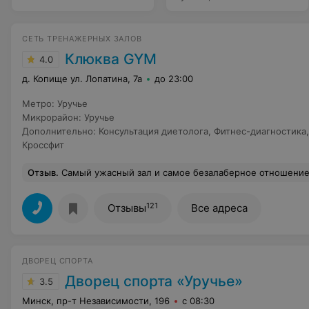
СЕТЬ ТРЕНАЖЕРНЫХ ЗАЛОВ
Клюква GYM
4.0
д. Копище ул. Лопатина, 7а
до 23:00
Метро
:
Уручье
Микрорайон
:
Уручье
Дополнительно
:
Консультация диетолога
,
Фитнес-диагностика
Кроссфит
Отзыв
.
Самый ужасный зал и самое безалаберное отношение к клиентам ! Все начинается с записи 2 бесплатные тренировки , тренер за доп плату Администратор сразу советует тренера Б Владислава мол самый лучший . Смотрю фото парень с пузиком без каких либо результатов . Но его прямо навязывают . По факту не ведусь и выбираю брутального качка Алексея. Пришла оплатила В данный момент этот парень уже не работает Тренировка с Алексеем первая прошла хорошо и я взяла вторую тренировку с ним же и после купила абонемент ! Сразу после этого Алексей начал просто забивать на тренировки . Первый раз я приехала в клуб он сказал сори не отложн
121
Отзывы
Все адреса
ДВОРЕЦ СПОРТА
Дворец спорта «Уручье»
3.5
Минск, пр-т Независимости, 196
с 08:30