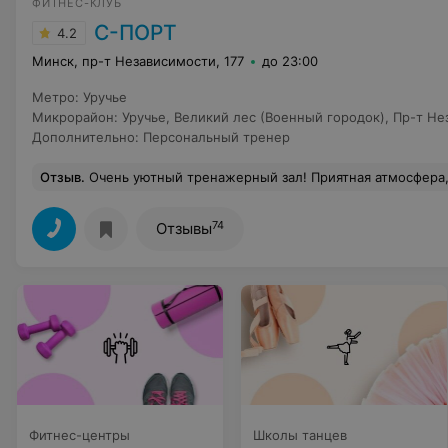
ФИТНЕС-КЛУБ
С-ПОРТ
4.2
Минск, пр-т Независимости, 177
до 23:00
Метро
:
Уручье
Микрорайон
:
Уручье
,
Великий лес (Военный городок)
,
Пр-т Не
Дополнительно
:
Персональный тренер
Отзыв
.
Очень уютный тренажерный зал! Приятная атмосфера, очень вежливые и приятные администраторы. Есть все базовые тренажеры + бесп
74
Отзывы
Фитнес-центры
Школы танцев