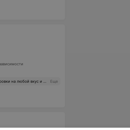
зависимости
 тренер и по совместительству владелец студии.
Еще