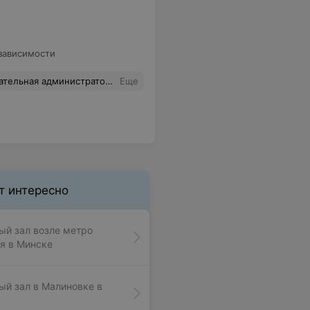
зависимости
добные раздевалки. Грубый и недоброжелательный персонал ( в частности администраторы). Клиентоариентированность страдает от слова совсем День испорчен(
Еще
т интересно
й зал возле метро
я в Минске
й зал в Малиновке в