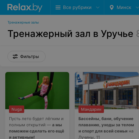
Все рубрики
Минск
Тренажерные залы
Тренажерный зал в Уручье
Фильтры
Nuga
Мандарин
Пусть лето будет лёгким и
Бассейны, бани, обучение
полным открытий —
а мы
плаванию, уходы за телом
поможем сделать его ещё
и спорт для всей семьи
на
и активным!
Лучины, 11