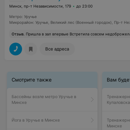
Минск, пр-т Независимости, 179
до 23:00
Метро
:
Уручье
Микрорайон
:
Уручье
,
Великий лес (Военный городок)
,
Пр-т Не
Отзыв
.
Пришла в зал впервые Встретила совсем недоброжелательная администратор. Попросили заполнить данные анкеты Интересовал персональный тренер Однако на сайте только один тренер И те кто, тренирует в зале не включены в тренерский состав. Дежурного тренера не было. Как работают опрелеленные тренажеры не понятно Несколько из них вовсе сломаны Зал ужасный. Неу
Все адреса
Смотрите также
Вам буде
Бассейны возле метро Уручье в
Тренажерны
Минске
Купаловска
Йога в Уручье в Минске
Тренажерны
Минске