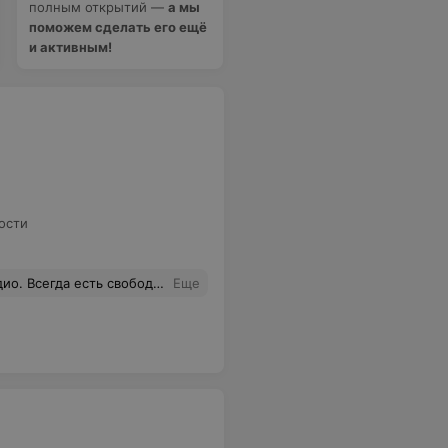
полным открытий —
а мы
поможем сделать его ещё
и активным!
ости
Уручье. Раздевалки, душ - все есть, все в хорошем состоянии. Сам комплекс в целом хорош:)
Еще