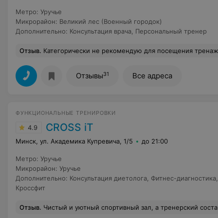
Метро
:
Уручье
Микрорайон
:
Великий лес (Военный городок)
Дополнительно
:
Консультация врача
,
Персональный тренер
Отзыв
.
Категорически не рекомендую для посещения тренажерный зал, поскольку можете просто лишиться денег так в него и не попав. Оплата услуг идет через автомат только по карте. Наличными нельзя. Автомат выдает билет и чек. И если вы вдруг не возьмете чек или автомате за
31
Отзывы
Все адреса
ФУНКЦИОНАЛЬНЫЕ ТРЕНИРОВКИ
CROSS iT
4.9
Минск, ул. Академика Купревича, 1/5
до 21:00
Метро
:
Уручье
Микрорайон
:
Уручье
Дополнительно
:
Консультация диетолога
,
Фитнес-диагностика
Кроссфит
Отзыв
.
Чистый и уютный спортивный зал, а тренерский состав - лучше не найдешь. Все продумано профессионально и грамотно. Каждый день новый комплекс, который не наскучит. Атмосфера приятная и дружелюбная. За короткий про