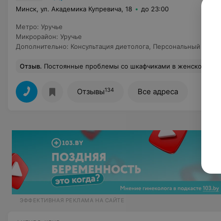
Минск, ул. Академика Купревича, 18
до 23:00
Метро
:
Уручье
Микрорайон
:
Уручье
Дополнительно
:
Консультация диетолога
,
Персональный трен
Отзыв
.
Постоянные проблемы со шкафчиками в женской раздевалке, их просто не хватает. Поэтому нужно быть готовой, что пиджак и брюки придется сложить стопочкой, а не повесить на вешалку. Отдельно стоящая вешалке имеется, но если мест не хватает, то она тоже переполнена особенно в зимний период, когда там в
134
Отзывы
Все адреса
ЭФФЕКТИВНАЯ РЕКЛАМА НА САЙТЕ