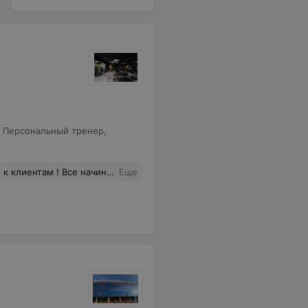
,
Персональный тренер
,
ые дела и свалил . На вторую тренировку не пришел вовсе . Я обратилась к директору клуба с просьбой аннулировать полугодовой абонемент т.к. считаю не приемлемым такое отношение к клиентам . Получила отказ , мол мы к тренерам не имеем никакого отношения они вольные птицы!
Еще