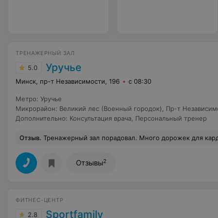
ТРЕНАЖЕРНЫЙ ЗАЛ
Уручье
5.0
Минск, пр-т Независимости, 196
с 08:30
Метро
:
Уручье
Микрорайон
:
Великий лес (Военный городок)
,
Пр-т Независим
Дополнительно
:
Консультация врача
,
Персональный тренер
Отзыв
.
Тренажерный зал порадовал. Много дорожек для кардио. Всегда есть свободные. Людей всегда немного, нет очередей к тренажерам. Все новое, красивое, приятно заниматься. Живу неподалеку, удобно добираться с м. 
2
Отзывы
ФИТНЕС-ЦЕНТР
Sportfamily
2.8