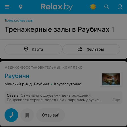
Тренажерные залы
Тренажерные залы в Раубичах
1
Фильтры
Карта
МЕДИКО-ВОССТАНОВИТЕЛЬНЫЙ КОМПЛЕКС
Раубичи
Минский р-н д. Раубичи
Круглосуточно
Отзыв
.
Отмечали с друзьями день рождения.
Понравился сервис, перед нами парились другие
Еще
ребята, после них все вычистили, помыли полы,
заменили воду в бассейне. Прямо на террасе
подготовили для нас мангал с углями, в самой бане
1
Отзывы
разожгли камин. Забыли тарелки, но и тут порадовало
- посуда (не одноразовая), чайник, стаканы,