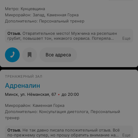
Метро
:
Кунцевщина
Микрорайон
:
Запад
,
Каменная Горка
Дополнительно
:
Персональный тренер
Отзыв
.
Отвратительное место! Мужчина на ресепшен
грубит, повышает тон, никакого сервиса. Потеряла
Еще
кошелёк, вместо того, чтобы предложить помощь,
сказал "Мне ваш кошелёк не нужен". А про сдачу так я
вообще в таком шоке. Говорит сдачи нет и это не его
Все адреса
проблемы, выходить с зала ему запрещено, чтобы
менять деньги - так заранее нужно готовиться к
работе. Самый ужасный персонал, куда смотрит
управляющий, непонятно. Правило вход и выход в
ТРЕНАЖЕРНЫЙ ЗАЛ
маске, причём маска на месте 1 руб. Ужасные
тренажеры, за которыми не следят. В общем, никогда
Адреналин
не приходите в этот зал. Позор.
Минск, ул. Нёманская, 67
до 20:00
Микрорайон
:
Каменная Горка
Дополнительно
:
Консультация диетолога
,
Персональный
тренер
Отзыв
.
Не так давно писала положительный отзыв. Всё
по-прежнему супер, но прошу обратить внимание на
Еще