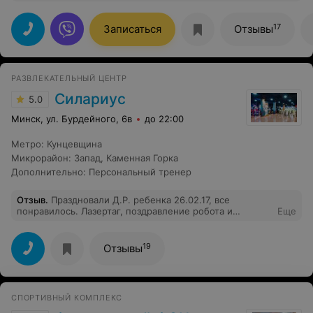
17
Записаться
Отзывы
РАЗВЛЕКАТЕЛЬНЫЙ ЦЕНТР
Силариус
5.0
Минск, ул. Бурдейного, 6в
до 22:00
Метро
:
Кунцевщина
Микрорайон
:
Запад
,
Каменная Горка
Дополнительно
:
Персональный тренер
Отзыв
.
Праздновали Д.Р. ребенка 26.02.17, все
понравилось. Лазертаг, поздравление робота и
Еще
дископарти. Дети были в восторге. Отмечу так же,что
в кафе очень вкусная еда. Все свежее и вкусно
приготовленное. Один минус : обслуживание
19
Отзывы
официанта не очень. А так все круто, спасибо
большое.
СПОРТИВНЫЙ КОМПЛЕКС