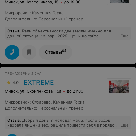
Минск, ул. Колесникова, 15
до 19:00
Микрорайон
:
Каменная Горка
Дополнительно
:
Персональный тренер
Отзыв
.
Ради объективности две звезды именно для
данной ситуации: январь 2025 -цены на сайте
Еще
разительно отличаются от реальной в зале. И когда я
пришла по выставленной цене позаниматься(не зная
что цифры на сайте не менялись несколько лет) ,то
64
Отзывы
администратор с недовольным выражением лица
выпроваживает вон без выяснения причин ,и не вникая
в суть не мною созданной ситуации. Хотелось бы
настоящих цен на сайте и приветливого, вежливого
ТРЕНАЖЁРНЫЙ ЗАЛ
персонала на рецепции .
EXTREME
4.0
Минск, ул. Скрипникова, 15а
до 21:00
Микрорайон
:
Сухарево
,
Каменная Горка
Дополнительно
:
Персональный тренер
Отзыв
.
Добрый день, я молодая мама, после родов
набрала лишний вес, решила привести себя в порядок
Еще
и выбрала этот тренажерный зал, пришла на
тренировку к тренеру Алёне которая согласилась мне