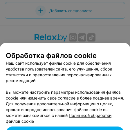
Добавить специалиста
О проекте
Новости проекта
Размещение рекламы
Обработка файлов cookie
Вакансии
Публичный договор
Способы оплаты
Публичный договор по использованию сервиса
Наш сайт использует файлы cookie для обеспечения
«Афиша»
удобства пользователей сайта, его улучшения, сбора
статистики и предоставления персонализированных
Пользовательское соглашение
рекомендаций.
Написать в поддержку
Вы можете настроить параметры использования файлов
Связаться по вопросам сотрудничества
cookie или изменить свое согласие в более позднее время.
Написать руководителю relax.by
Для получения дополнительной информации о целях,
Персональные настройки cookie
сроках и порядке использования файлов cookie вы
можете ознакомиться с нашей
Политикой обработки
Обработка персональных данных
файлов cookie