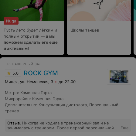
Nuga
Пусть лето будет лёгким и
Школы танцев
полным открытий —
а мы
поможем сделать его ещё
и активным!
ТРЕНАЖЕРНЫЙ ЗАЛ
ROCK GYM
5.0
Минск, ул. Неманская, 3
до 22:00
Метро
:
Каменная Горка
Микрорайон
:
Каменная Горка
Дополнительно
:
Консультация диетолога
,
Персональный
тренер
Отзыв
.
Никогда не ходила в тренажерный зал и не
занималась с тренером. После первой персональной
Еще
тренировки с тренером Анной я поняла, что попала в