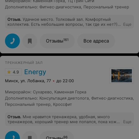
Микрорайон
:
Каменная Горка
,
ТЦ Грин Сити
Дополнительно
:
Фитнес-диагностика
,
Персональный тренер
Отзыв
.
Удачное место. Толковый зал. Комфортный
коллектив. Есть небольшие вопросы, так где их нет?)
Еще
Не хватает скамьи для французского жима. Неплохо
бы ввести льготы для тех, кто тренируется не первый
год.
161
Отзывы
Все адреса
ТРЕНАЖЕРНЫЙ ЗАЛ
Energy
4.9
Минск, ул. Лобанка, 77
до 22:00
Микрорайон
:
Сухарево
,
Каменная Горка
Дополнительно
:
Консультация диетолога
,
Фитнес-диагностика
,
Персональный тренер
,
Кроссфит
Отзыв
.
Мне нравится тренажерка, удобная, много
тренажеров, хороший тренер мне попался, пока хожу
Еще
на индвидуалы)
96
Отзывы