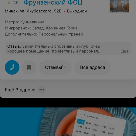
Фрунзенский ФОЦ
2.0
Минск, ул. Якубовского, 52Б
Выходной
Метро
:
Кунцевщина
Микрорайон
:
Запад
,
Каменная Горка
Дополнительно
:
Персональный тренер
Отзыв
.
Замечательный спортивный клуб, очеь
хорошее помещение, приветливый персонал,
Еще
особенно хочется отметить инструктора по фитнесу
Ольгу, великолепный тренер, корый создает
дружескую атмосферу, и котрый не просто показывает
18
Отзывы
Все адреса
движения, а переживает за каждого клиента, проводит
тестирования, замеры, пишет индивидуальные
дополнительные упражнения, питание - вот это и есть
фитнес в полном его проявлении.
Ещё 3 адреса