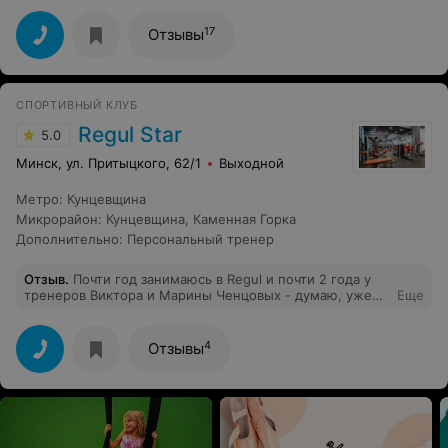
пешеходному переходу и тротуару.
17
Отзывы
СПОРТИВНЫЙ КЛУБ
Regul Star
5.0
Минск, ул. Притыцкого, 62/1
Выходной
Метро
:
Кунцевщина
Микрорайон
:
Кунцевщина
,
Каменная Горка
Дополнительно
:
Персональный тренер
Отзыв
.
Почти год занимаюсь в Regul и почти 2 года у
тренеров Виктора и Марины Ченцовых - думаю, уже
Еще
только срока этого достаточно, чтобы рекомендовать
клуб и его профессионалов. Если вы не гоняетесь за
пафосом, за картинками и ходите в зал не ради селфи -
4
Отзывы
то гоу в Regul. Там атмосфера, как для своих) А ещё
там есть аппарат Назарова - для особо напряженных)))