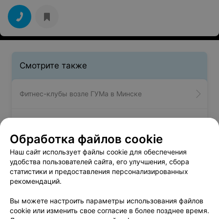
Смотрите также
Фитнес-клубы возле ГУМа в Минске
Студии йоги возле ГУМа в Минске
Обработка файлов cookie
Наш сайт использует файлы cookie для обеспечения
удобства пользователей сайта, его улучшения, сбора
Вам будет интересно
статистики и предоставления персонализированных
рекомендаций.
Тренажерные залы возле дельфинария в Минске
Вы можете настроить параметры использования файлов
cookie или изменить свое согласие в более позднее время.