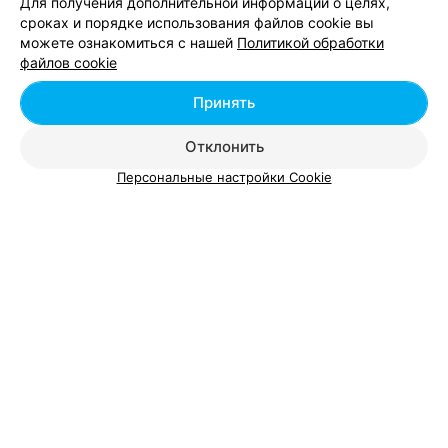
Для получения дополнительной информации о целях,
Тренажерные залы возле зоопарка в Минске
сроках и порядке использования файлов cookie вы
можете ознакомиться с нашей
Политикой обработки
файлов cookie
Тренажерные залы в Логойске
Принять
Отклонить
Персональные настройки Cookie
Добавить компанию
Добавить специалиста
О проекте
Новости проекта
Размещение рекламы
Вакансии
Публичный договор
Способы оплаты
Публичный договор по использованию сервиса