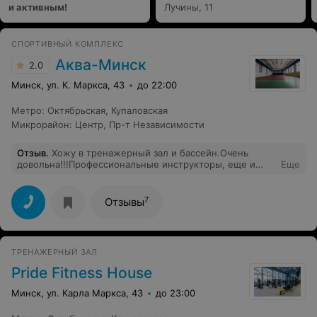
и активным!
Лучины, 11
СПОРТИВНЫЙ КОМПЛЕКС
Аква-Минск
2.0
Минск, ул. К. Маркса, 43
до 22:00
Метро
:
Октябрьская
,
Купаловская
Микрорайон
:
Центр
,
Пр-т Независимости
Отзыв
.
Хожу в тренажерный зал и бассейн.Очень
довольна!!!Профессиональные инструкторы, еще и
Еще
очень приветливые люди!!))Каждый раз как прихожу,
заряжаюсь положительными эмоциями, отличным
настроением и физически чувствую себя
7
Отзывы
замечательно!!!)Спасибо!
ТРЕНАЖЕРНЫЙ ЗАЛ
Pride Fitness House
Минск, ул. Карла Маркса, 43
до 23:00