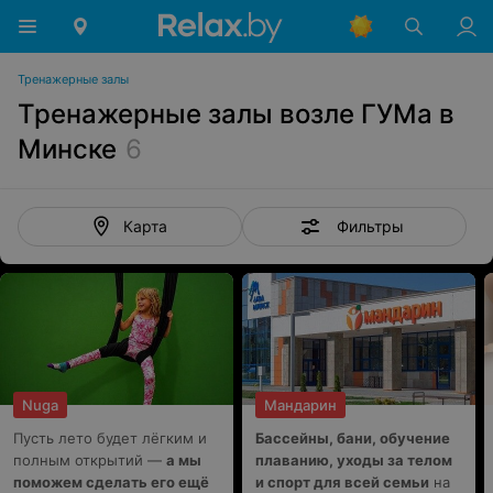
Тренажерные залы
Тренажерные залы возле ГУМа в
Минске
6
Фильтры
Карта
Nuga
Мандарин
Пусть лето будет лёгким и
Бассейны, бани, обучение
полным открытий —
а мы
плаванию, уходы за телом
поможем сделать его ещё
и спорт для всей семьи
на