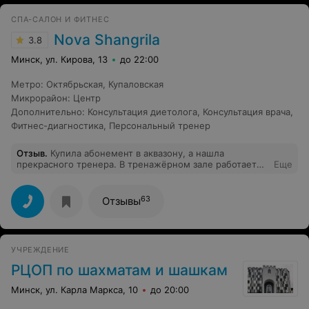
СПА-САЛОН И ФИТНЕС
Nova Shangrila
3.8
Минск, ул. Кирова, 13
до 22:00
Метро
:
Октябрьская
,
Купаловская
Микрорайон
:
Центр
Дополнительно
:
Консультация диетолога
,
Консультация врача
,
Фитнес-диагностика
,
Персональный тренер
Отзыв
.
Купила абонемент в аквазону, а нашла
прекрасного тренера. В тренажёрном зале работает
Еще
один тренер, но это профессионал своего дела. Илья,
большое спасибо за продуктивные тренировки! Очень
понравился индивидуальный подход и внимательное
63
Отзывы
отношение! Теперь ходим к нему вдвоем с сыном.
УЧРЕЖДЕНИЕ
РЦОП по шахматам и шашкам
Минск, ул. Карла Маркса, 10
до 20:00