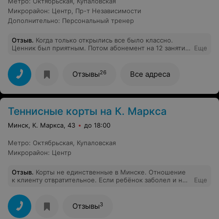
Метро
:
Октябрьская
,
Купаловская
Микрорайон
:
Центр
,
Пр-т Независимости
Дополнительно
:
Персональный тренер
Отзыв
.
Когда только открылись все было классно.
Ценник был приятным. Потом абонемент на 12 занятий
Еще
убрали, как раз на месяц занятий хватало. +100 000
разовое посещение стало, ребята вы че? Как
альтернативу нашел 2 зала, один 45 000 разовое,
26
Отзывы
Все адреса
второй 50 000. p.s зал хороший, но с нашими зп там
нечего делать
Теннисные корты на К. Маркса
Минск, К. Маркса, 43
до 18:00
Метро
:
Октябрьская
,
Купаловская
Микрорайон
:
Центр
Отзыв
.
Корты не единственные в Минске. Отношение
к клиенту отвратительное. Если ребёнок заболел и не
Еще
может прийти на тренировку, то время продаётся,
хотя ходили до этого исправно. Ушли в Смену....
СУПЕР!!!!!
3
Отзывы