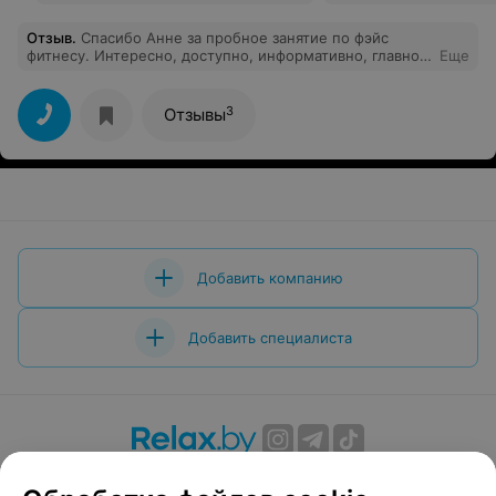
Отзыв
.
Спасибо Анне за пробное занятие по фэйс
фитнесу. Интересно, доступно, информативно, главное
Еще
полезно для девочек в любом возрасте
3
Отзывы
Добавить компанию
Добавить специалиста
О проекте
Новости проекта
Размещение рекламы