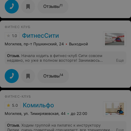
11
Отзывы
ФИТНЕС КЛУБ
ФитнесСити
1.0
Могилев, пр-т Пушкинский, 24
Выходной
Отзыв
.
Начала ходить в фитнес-клуб Сити совсем
недавно, но уже в полном восторге! Занимаюсь
Еще
индивидуально с тренером Галиной, которая
подобрала программу тренировок с учетом
особенностей моей фигуры. И только в сравнении
14
Отзывы
поняла, как важно, когда с тобой занимаются
индивидуально! Эффективность занятия -100%!!!
Советую всем! Если вы реально хотите изменить себя
в лучшую сторону - это идеальное место)
ФИТНЕС-КЛУБ
Комильфо
5.0
Могилев, ул. Тимирязевская, 44
до 22:00
Отзыв
.
Ходим группой на пилатес к инструктору
Лилии, очень грамотный специалист, все тренировки
Еще