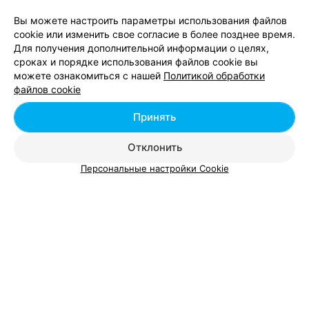
тренера просто супер!!!Все необходимые тренажеры
Вы можете настроить параметры использования файлов
присутствую! Купила абонемент, хожу с
удовольствием! Цены устраивают, качество
3
cookie или изменить свое согласие в более позднее время.
Отзывы
проведения занятий отличное!!!!
Для получения дополнительной информации о целях,
сроках и порядке использования файлов cookie вы
можете ознакомиться с нашей
Политикой обработки
ФИТНЕС-КЛУБ
файлов cookie
Престиж
Принять
Могилев, ул. Комсомольская, 10а
Отклонить
Персональные настройки Cookie
Добавить компанию
Добавить специалиста