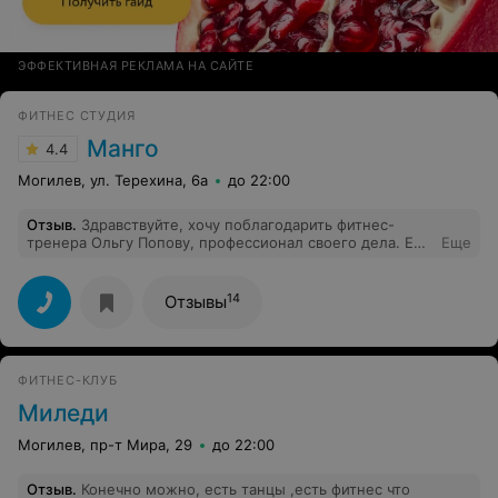
ЭФФЕКТИВНАЯ РЕКЛАМА НА САЙТЕ
ФИТНЕС СТУДИЯ
Манго
4.4
Могилев, ул. Терехина, 6а
до 22:00
Отзыв
.
Здравствуйте, хочу поблагодарить фитнес-
тренера Ольгу Попову, профессионал своего дела. Её
Еще
тренировки всегда целенаправленные, насыщенные и
интересные.Очень профессиональный фитнес-тренер,
приятная и адекватная в общении, внимательна к
14
Отзывы
каждому, оперативно реагирует на пожелания
каждого участника группы. Для меня было важно
войти в ритм тренировок и получить удовольствие от
разнообразия. С удовольствием продолжу тренировки.
ФИТНЕС-КЛУБ
Всем рекомендую! Отличный клуб и очень большой
просторный зал.
Миледи
Могилев, пр-т Мира, 29
до 22:00
Отзыв
.
Конечно можно, есть танцы ,есть фитнес что