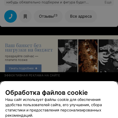
нибудь обязательно подберем и фигура будет
Еще
идеальной)))
23
Отзывы
Все адреса
ЭФФЕКТИВНАЯ РЕКЛАМА НА САЙТЕ
ФИТНЕС-ЦЕНТР
Обработка файлов cookie
Олимп
Наш сайт использует файлы cookie для обеспечения
Могилев, ул. Первомайская, 16
Выходной
удобства пользователей сайта, его улучшения, сбора
статистики и предоставления персонализированных
Отзыв
.
Отличный фитнес-клуб! Регулярно бываю в
рекомендаций.
этом зале. Все нравится! Приветливый персонал,
Еще