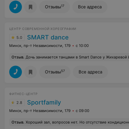
17
Отзывы
Все адреса
ЦЕНТР СОВРЕМЕННОЙ ХОРЕОГРАФИИ
SMART dance
5.0
Минск, пр-т Независимости, 179
с 10:00
Отзыв
.
Дочь занимается танцами в Smart Dance у Жихаревой Инги Игоревны. Всегда идёт на занятия с огромным удовольствием. Инга Игоревна преподаватель с большой буквы!!! Умеет найти подход к каждому ребенку, заинтересовать и ид
57
Отзывы
Все адреса
ФИТНЕС-ЦЕНТР
Sportfamily
2.8
Минск, пр-т Независимости, 179
с 09:00
Отзыв
.
Хороший зал, вопросов нет. Но отсутствие кондиционера в зале бокса - это очень печально. На улице +30, в зале не сильно меньше, там небезопасно тренироваться. Да и в целом отстутствие кондея