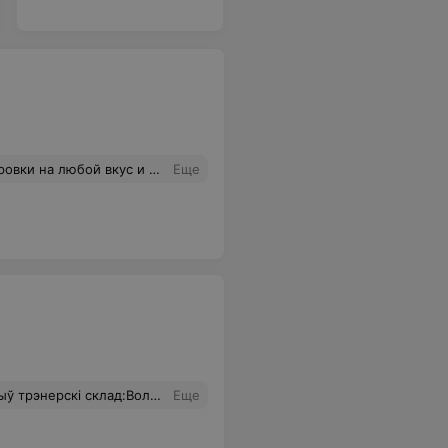
 тренер и по совместительству владелец студии.
Еще
насць кірункаў і час іх правядўення-ёсць магчымасць падбіраць пад густ і магчымасці.
Еще