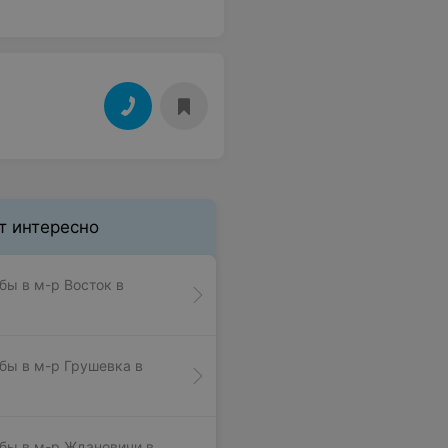
т интересно
бы в м-р Восток в
бы в м-р Грушевка в
бы в м-р Ждановичи в