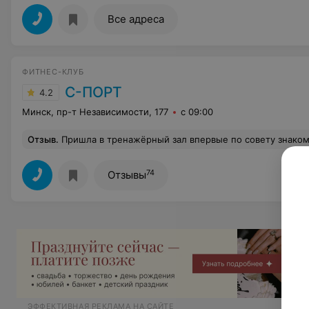
Все адреса
ФИТНЕС-КЛУБ
С-ПОРТ
4.2
Минск, пр-т Независимости, 177
с 09:00
Отзыв
.
Пришла в тренажёрный зал впервые по совету знакомой! Занимаюсь с тренером Алесей с января , иииии... уже есть результаты : тело подтянулось, вес потихоньку уходит. Ура! Спасибо огромной Алесе! Грамотный трене
74
Отзывы
ЭФФЕКТИВНАЯ РЕКЛАМА НА САЙТЕ