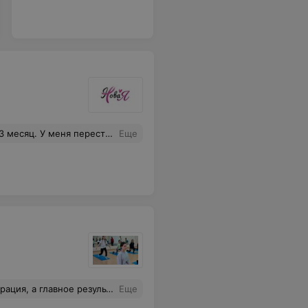
у выразить благодарность всем тренерам! Вы творите чудеса! Спасибо вам.
Еще
омфортный условия для детей и для их родителей.
Еще